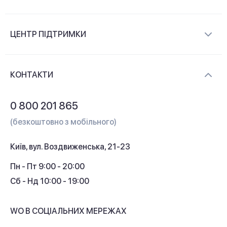
Про компанію
ЦЕНТР ПІДТРИМКИ
Новини та відеоогляди
Доставка і оплата
Контакти
КОНТАКТИ
Обмін і повернення
Питання та відповіді
0 800 201 865
Гарантія та сервіс
(безкоштовно з мобільного)
Кредит
Київ, вул. Воздвиженська, 21-23
Кешбек
Пн - Пт 9:00 - 20:00
Сб - Нд 10:00 - 19:00
WO В СОЦІАЛЬНИХ МЕРЕЖАХ