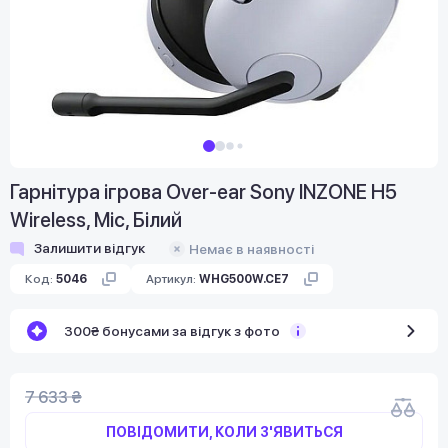
Гарнітура ігрова Over-ear Sony INZONE H5
Wireless, Mic, Білий
Залишити відгук
Немає в наявності
Код:
5046
Артикул:
WHG500W.CE7
300₴ бонусами за відгук з фото
7 633 ₴
ПОВІДОМИТИ, КОЛИ З'ЯВИТЬСЯ