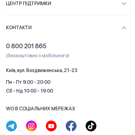
ЦЕНТР ПІДТРИМКИ
Новини та відеоогляди
Доставка і оплата
Контакти
КОНТАКТИ
Обмін і повернення
Питання та відповіді
0 800 201 865
Гарантія та сервіс
(безкоштовно з мобільного)
Кредит
Київ, вул. Воздвиженська, 21-23
Кешбек
Пн - Пт 9:00 - 20:00
Сб - Нд 10:00 - 19:00
WO В СОЦІАЛЬНИХ МЕРЕЖАХ