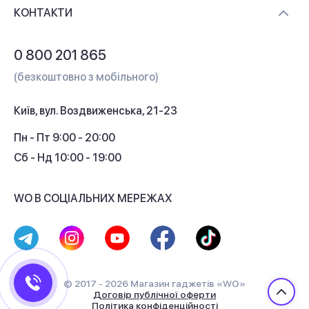
Доставка і оплата
Контакти
КОНТАКТИ
Обмін і повернення
Питання та відповіді
0 800 201 865
Гарантія та сервіс
(безкоштовно з мобільного)
Кредит
Київ, вул. Воздвиженська, 21-23
Кешбек
Пн - Пт 9:00 - 20:00
Сб - Нд 10:00 - 19:00
WO В СОЦІАЛЬНИХ МЕРЕЖАХ
© 2017 - 2026 Магазин гаджетів «WO»
Договір публічної оферти
Політика конфіденційності