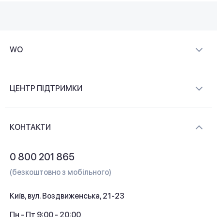
WO
Про компанію
ЦЕНТР ПІДТРИМКИ
Новини та відеоогляди
Доставка і оплата
Контакти
КОНТАКТИ
Обмін і повернення
Питання та відповіді
0 800 201 865
Гарантія та сервіс
(безкоштовно з мобільного)
Кредит
Київ, вул. Воздвиженська, 21-23
Кешбек
Пн - Пт 9:00 - 20:00