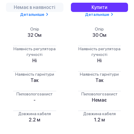
Немає в наявності
Купити
Детальніше
Детальніше
Опір
Опір
32 Ом
30 Ом
Наявність регулятора
Наявність регулятора
гучності
гучності
Ні
Ні
Наявність гарнітури
Наявність гарнітури
Так
Так
Пиловологозахист
Пиловологозахист
-
Немає
Довжина кабеля
Довжина кабеля
2.2 м
1.2 м