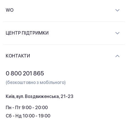
WO
Про компанію
ЦЕНТР ПІДТРИМКИ
Новини та відеоогляди
Доставка і оплата
Контакти
КОНТАКТИ
Обмін і повернення
Питання та відповіді
0 800 201 865
Гарантія та сервіс
(безкоштовно з мобільного)
Кредит
Київ, вул. Воздвиженська, 21-23
Кешбек
Пн - Пт 9:00 - 20:00
Сб - Нд 10:00 - 19:00