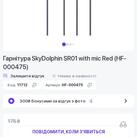
Гарнітура SkyDolphin SR01 with mic Red (HF-
000475)
Залишити відгук
Немає в наявності
Код:
11712
Артикул:
HF-000475
300₴ бонусами за відгук з фото
175 ₴
ПОВІДОМИТИ, КОЛИ З'ЯВИТЬСЯ