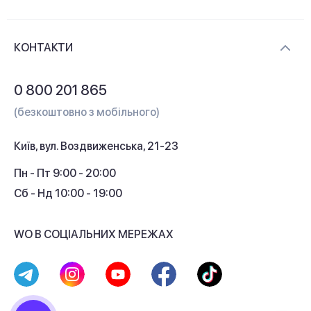
Новини та відеоогляди
Доставка і оплата
Контакти
КОНТАКТИ
Обмін і повернення
Питання та відповіді
0 800 201 865
Гарантія та сервіс
(безкоштовно з мобільного)
Кредит
Київ, вул. Воздвиженська, 21-23
Кешбек
Пн - Пт 9:00 - 20:00
Сб - Нд 10:00 - 19:00
WO В СОЦІАЛЬНИХ МЕРЕЖАХ