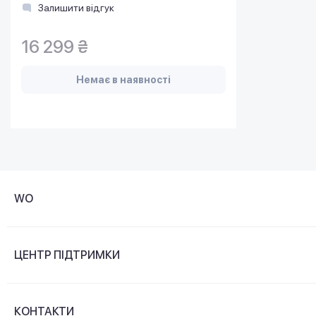
Залишити відгук
16 299 ₴
Немає в наявності
WO
Про компанію
ЦЕНТР ПІДТРИМКИ
Новини та відеоогляди
Доставка і оплата
Контакти
КОНТАКТИ