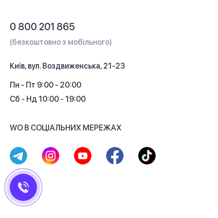
Обмін і повернення
Питання та відповіді
0 800 201 865
Гарантія та сервіс
(безкоштовно з мобільного)
Кредит
Київ, вул. Воздвиженська, 21-23
Кешбек
Пн - Пт 9:00 - 20:00
Сб - Нд 10:00 - 19:00
WO В СОЦІАЛЬНИХ МЕРЕЖАХ