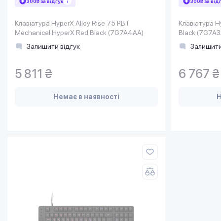
300₴ за відгук
300₴ за від
Клавіатура HyperX Alloy Rise 75 PBT
Клавіатура H
Mechanical HyperX Red Black (7G7A4AA)
Black (7G7A3
Залишити відгук
Залишити
5 811 ₴
6 767 ₴
Немає в наявності
Н