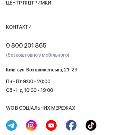
ЦЕНТР ПІДТРИМКИ
Новини та відеоогляди
Доставка і оплата
Контакти
КОНТАКТИ
Обмін і повернення
Питання та відповіді
0 800 201 865
Гарантія та сервіс
(безкоштовно з мобільного)
Кредит
Київ, вул. Воздвиженська, 21-23
Кешбек
Пн - Пт 9:00 - 20:00
Сб - Нд 10:00 - 19:00
WO В СОЦІАЛЬНИХ МЕРЕЖАХ