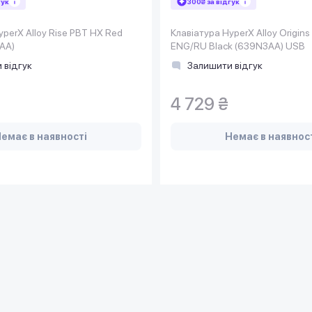
гук
300₴ за відгук
yperX Alloy Rise PBT HX Red
Клавіатура HyperX Alloy Origin
AA)
ENG/RU Black (639N3AA) USB
 відгук
Залишити відгук
4 729 ₴
емає в наявності
Немає в наявнос