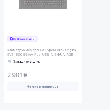
300₴ за відгук
Клавіатура мембранна HyperX Alloy Origins
EVE 1800 99key, Red, USB-A, EN/UA, RGB,
чорний
Залишити відгук
2 901 ₴
Немає в наявності