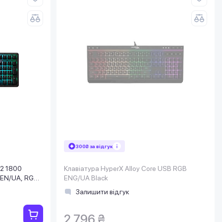
300₴ за відгук
 2 1800
Клавіатура HyperX Alloy Core USB RGB
 EN/UA, RGB,
ENG/UA Black
Залишити відгук
2 796 ₴