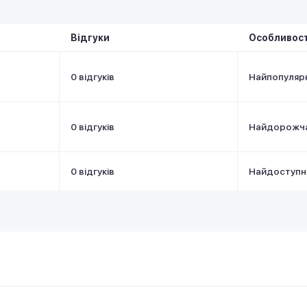
Відгуки
Особливост
0 відгуків
Найпопуляр
0 відгуків
Найдорожч
0 відгуків
Найдоступн