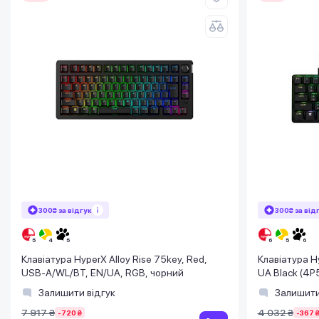
300₴ за відгук
300₴ за від
Клавіатура HyperX Alloy Rise 75key, Red,
Клавіатура H
USB-A/WL/BT, EN/UA, RGB, чорний
UA Black (4
Залишити відгук
Залишити
7 917 ₴
4 032 ₴
-720 ₴
-367 