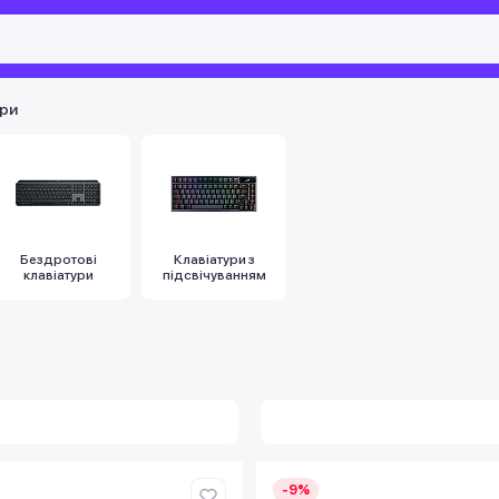
ури
Бездротові
Клавіатури з
клавіатури
підсвічуванням
-9%