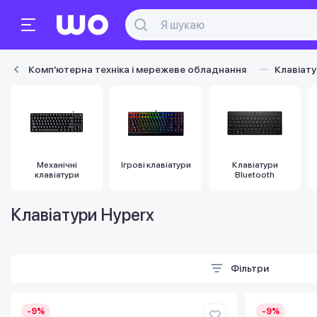
Комп'ютерна техніка і мережеве обладнання
Клавіат
Механічні
Ігрові клавіатури
Клавіатури
клавіатури
Bluetooth
Клавіатури Hyperx
Фільтри
-9%
-9%