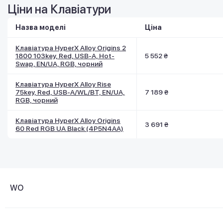
Ціни на Клавіатури
Назва моделі
Ціна
Клавіатура HyperX Alloy Origins 2
1800 103key, Red, USB-A, Hot-
5 552 ₴
Swap, EN/UA, RGB, чорний
Клавіатура HyperX Alloy Rise
75key, Red, USB-A/WL/BT, EN/UA,
7 189 ₴
RGB, чорний
Клавіатура HyperX Alloy Origins
3 691 ₴
60 Red RGB UA Black (4P5N4AA)
WO
Про компанію