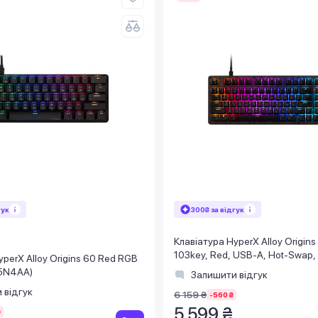
гук
300₴ за відгук
Клавіатура HyperX Alloy Origins
103key, Red, USB-A, Hot-Swap,
yperX Alloy Origins 60 Red RGB
чорний
P5N4AA)
Залишити відгук
 відгук
6 159 ₴
-560 ₴
5 599 ₴
₴