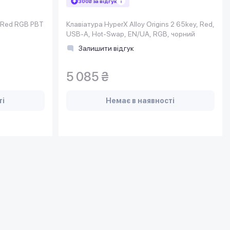
300₴ за відгук
s Red RGB PBT
Клавіатура HyperX Alloy Origins 2 65key, Red,
USB-A, Hot-Swap, EN/UA, RGB, чорний
Залишити відгук
5 085 ₴
ті
Немає в наявності