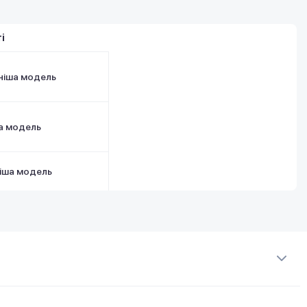
і
ніша модель
а модель
іша модель