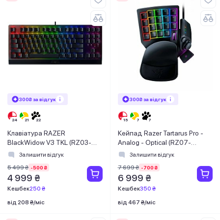
300₴ за відгук
300₴ за відгук
Клавіатура RAZER
Кейпад Razer Tartarus Pro -
BlackWidow V3 TKL (RZ03-
Analog - Optical (RZ07-
03490700-R3R1)
03110100-R3M1)
Залишити відгук
Залишити відгук
5 499 ₴
7 699 ₴
-500 ₴
-700 ₴
4 999 ₴
6 999 ₴
Кешбек
250 ₴
Кешбек
350 ₴
від 208 ₴/міс
від 467 ₴/міс