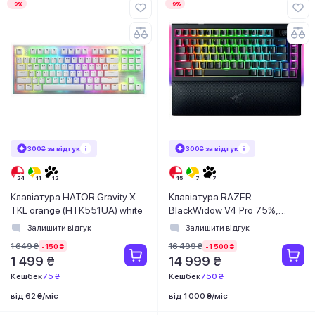
-9%
-9%
300₴ за відгук
300₴ за відгук
Клавіатура HATOR Gravity X
Клавіатура RAZER
TKL orange (HTK551UA) white
BlackWidow V4 Pro 75%,
ANSI, Black (RZ03-05130100-
Залишити відгук
Залишити відгук
R3M1)
1 649 ₴
16 499 ₴
-150 ₴
-1 500 ₴
1 499 ₴
14 999 ₴
Кешбек
75 ₴
Кешбек
750 ₴
від 62 ₴/міс
від 1 000 ₴/міс