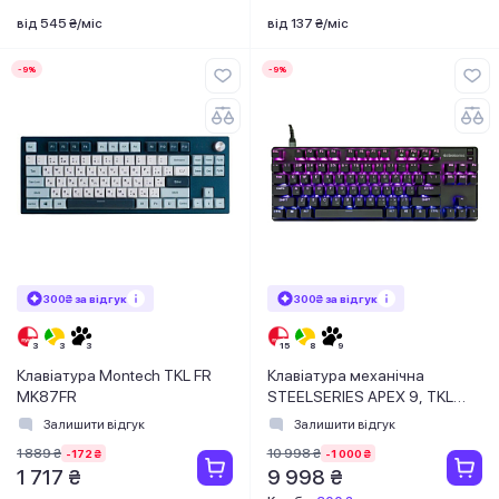
від 545 ₴/міс
від 137 ₴/міс
-9%
-9%
300₴ за відгук
300₴ за відгук
Клавіатура Montech TKL FR
Клавіатура механічна
MK87FR
STEELSERIES APEX 9, TKL
(64847)
Залишити відгук
Залишити відгук
1 889 ₴
10 998 ₴
-172 ₴
-1 000 ₴
1 717 ₴
9 998 ₴