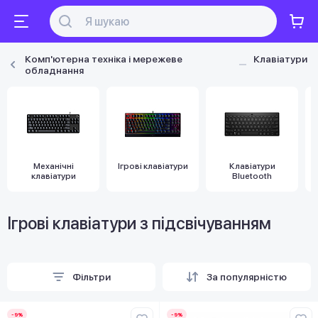
Комп'ютерна техніка і мережеве
Клавіатури
обладнання
Механічні
Ігрові клавіатури
Клавіатури
клавіатури
Bluetooth
Ігрові клавіатури з підсвічуванням
Фільтри
За популярністю
-9%
-9%