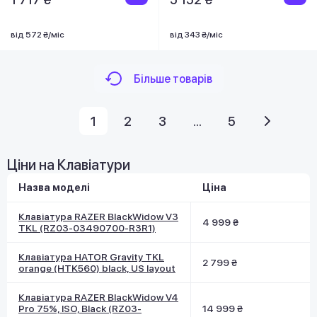
від 572 ₴/міс
від 343 ₴/міс
Більше товарів
1
2
3
...
5
Ціни на Клавіатури
Назва моделі
Ціна
Клавіатура RAZER BlackWidow V3
4 999 ₴
TKL (RZ03-03490700-R3R1)
Клавіатура HATOR Gravity TKL
2 799 ₴
orange (HTK560) black, US layout
Клавіатура RAZER BlackWidow V4
Pro 75%, ISO, Black (RZ03-
14 999 ₴