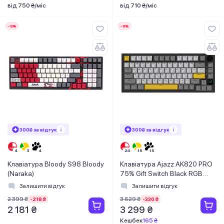
від 750 ₴/міс
від 710 ₴/міс
-9%
-9%
300₴ за відгук
300₴ за відгук
Клавіатура Bloody S98 Bloody
Клавіатура Ajazz AK820 PRO
(Naraka)
75% Gift Switch Black RGB
(AK820PRO-G-BGY)
Залишити відгук
Залишити відгук
2 399 ₴
3 629 ₴
-218 ₴
-330 ₴
2 181 ₴
3 299 ₴
Кешбек
165 ₴