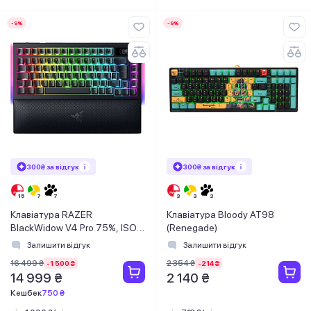
-9%
-9%
300₴ за відгук
300₴ за відгук
Клавіатура RAZER
Клавіатура Bloody AT98
BlackWidow V4 Pro 75%, ISO,
(Renegade)
Black (RZ03-05130300-R3E1)
Залишити відгук
Залишити відгук
16 499 ₴
2 354 ₴
-1 500 ₴
-214 ₴
14 999 ₴
2 140 ₴
Кешбек
750 ₴