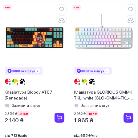
-9%
-9%
300₴ за відгук
300₴ за відгук
Клавіатура Bloody AT87
Клавіатура GLORIOUS GMMK
(Renegade)
TKL, white (GLO-GMMK-TKL-
BRN-W)
Залишити відгук
Залишити відгук
2 354 ₴
2 162 ₴
-214 ₴
-197 ₴
2 140 ₴
1 965 ₴
від 713 ₴/міс
від 655 ₴/міс