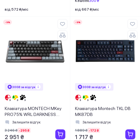
Кешбек
300 ₴
від 572 ₴/міс
від 667 ₴/міс
-9%
-9%
300₴ за відгук
300₴ за відгук
Клавіатура MONTECH MKey
Клавіатура Montech TKL DB
PRO75% WRL DARKNESS
MK87DB
(Yellow Switch)
Залишити відгук
Залишити відгук
3 246 ₴
1 889 ₴
-295 ₴
-172 ₴
2 951 ₴
1 717 ₴