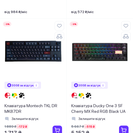
від 984 ₴/міс
від 572 ₴/міс
-9%
-9%
300₴ за відгук
300₴ за відгук
Клавіатура Montech TKL DR
Клавіатура Ducky One 3 SF
MK87DR
Cherry MX Red RGB Black UA
Залишити відгук
Залишити відгук
1 889 ₴
5 667 ₴
-172 ₴
-515 ₴
1 717 ₴
5 152 ₴