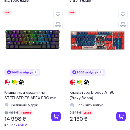
від 1 000 ₴/міс
від 713 ₴/міс
-9%
-9%
300₴ за відгук
300₴ за відгук
Клавіатура механічна
Клавіатура Bloody AT98
STEELSERIES APEX PRO mini,
(Proxy Boom)
wireless (64842)
Залишити відгук
Залишити відгук
16 498 ₴
2 343 ₴
-1 500 ₴
-213 ₴
14 998 ₴
2 130 ₴
Кешбек
450 ₴