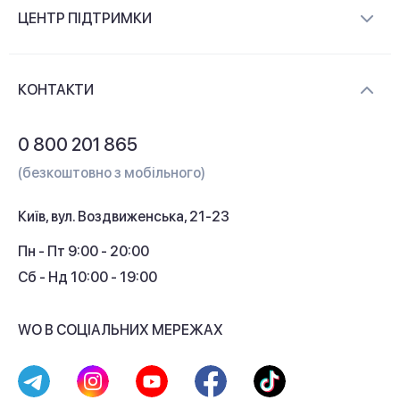
Про компанію
ЦЕНТР ПІДТРИМКИ
Новини та відеоогляди
Доставка і оплата
Контакти
КОНТАКТИ
Обмін і повернення
Питання та відповіді
0 800 201 865
Гарантія та сервіс
(безкоштовно з мобільного)
Кредит
Київ, вул. Воздвиженська, 21-23
Кешбек
Пн - Пт 9:00 - 20:00
Сб - Нд 10:00 - 19:00
WO В СОЦІАЛЬНИХ МЕРЕЖАХ