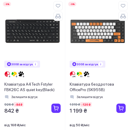
-9%
-9%
300₴ за відгук
300₴ за відгук
Клавіатура A4Tech Fstyler
Клавіатура бездротова
FBK26C AS quiet key(Black)
OfficePro (SK955B)
Залишити відгук
Залишити відгук
926 ₴
1 319 ₴
-84 ₴
-120 ₴
842 ₴
1 199 ₴
від 168 ₴/міс
від 50 ₴/міс