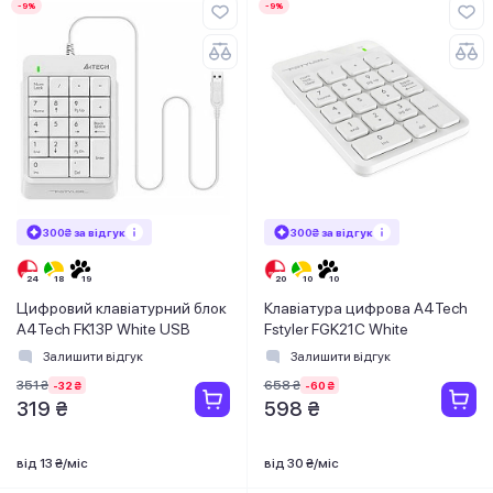
-9%
-9%
300₴ за відгук
300₴ за відгук
Цифровий клавіатурний блок
Клавіатура цифрова A4Tech
A4Tech FK13P White USB
Fstyler FGK21C White
Залишити відгук
Залишити відгук
351 ₴
658 ₴
-32 ₴
-60 ₴
319 ₴
598 ₴
від 13 ₴/міс
від 30 ₴/міс