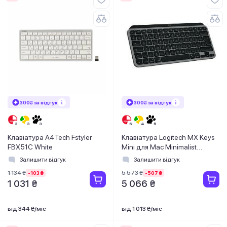
300₴ за відгук
300₴ за відгук
Клавіатура A4Tech Fstyler
Клавіатура Logitech MX Keys
FBX51C White
Mini для Mac Minimalist
Wireless Illuminated Space
Залишити відгук
Залишити відгук
Gray
1 134 ₴
5 573 ₴
-103 ₴
-507 ₴
1 031 ₴
5 066 ₴
від 344 ₴/міс
від 1 013 ₴/міс