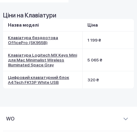
Ціни на Клавіатури
Назва моделі
Ціна
Клавіатура бездротова
1 199 ₴
OfficePro (SK955B)
Клавіатура Logitech MX Keys Mini
для Mac Minimalist Wireless
5 065 ₴
Illuminated Space Gray
Цифровий клавіатурний блок
320 ₴
A4Tech FK13P White USB
WO