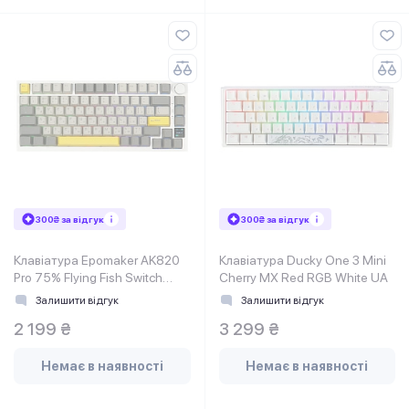
300₴ за відгук
300₴ за відгук
Клавіатура Epomaker AK820
Клавіатура Ducky One 3 Mini
Pro 75% Flying Fish Switch
Cherry MX Red RGB White UA
Hot-Swap (2.4G/BT/USB) LCD
Залишити відгук
Залишити відгук
Screen RGB White UA
2 199 ₴
3 299 ₴
Немає в наявності
Немає в наявності