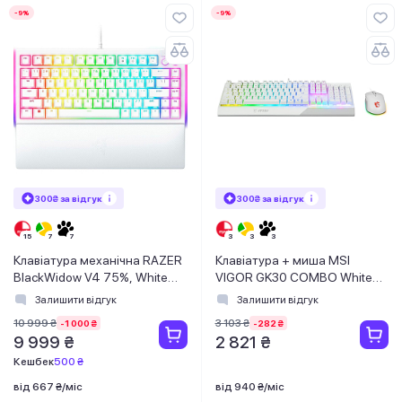
-9%
-9%
300₴ за відгук
300₴ за відгук
Клавіатура механічна RAZER
Клавіатура + миша MSI
BlackWidow V4 75%, White
VIGOR GK30 COMBO White
(RZ03-05001700-R3M1)
UA
Залишити відгук
Залишити відгук
10 999 ₴
3 103 ₴
-1 000 ₴
-282 ₴
9 999 ₴
2 821 ₴
Кешбек
500 ₴
від 667 ₴/міс
від 940 ₴/міс