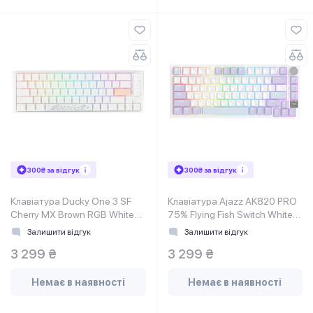
300₴ за відгук
300₴ за відгук
Клавіатура Ducky One 3 SF
Клавіатура Ajazz AK820 PRO
Cherry MX Brown RGB White
75% Flying Fish Switch White
UA
RGB (AK820PRO-FF-PWB)
Залишити відгук
Залишити відгук
3 299 ₴
3 299 ₴
Немає в наявності
Немає в наявності