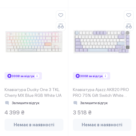
300₴ за відгук
300₴ за відгук
Клавіатура Ducky One 3 TKL
Клавіатура Ajazz AK820 PRO
Cherry MX Blue RGB White UA
PRO 75% Gift Switch White
RGB (AK820PRO-G-PWB)
Залишити відгук
Залишити відгук
4 399 ₴
3 518 ₴
Немає в наявності
Немає в наявності