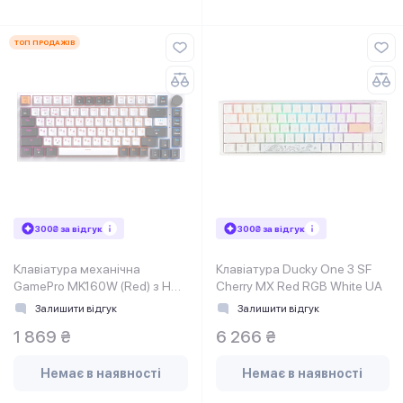
ТОП ПРОДАЖІВ
300₴ за відгук
300₴ за відгук
Клавіатура механічна
Клавіатура Ducky One 3 SF
GamePro MK160W (Red) з Hot-
Cherry MX Red RGB White UA
Swap RGB White
Залишити відгук
Залишити відгук
1 869 ₴
6 266 ₴
Немає в наявності
Немає в наявності