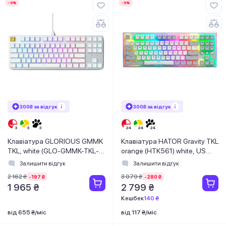
-9%
-9%
300₴ за відгук
300₴ за відгук
Клавіатура GLORIOUS GMMK
Клавіатура HATOR Gravity TKL
TKL, white (GLO-GMMK-TKL-
orange (HTK561) white, US
BRN-W)
Layout
Залишити відгук
Залишити відгук
2 162 ₴
3 079 ₴
-197 ₴
-280 ₴
1 965 ₴
2 799 ₴
Кешбек
140 ₴
від 655 ₴/міс
від 117 ₴/міс