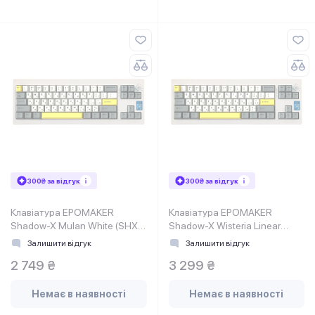
300₴ за відгук
300₴ за відгук
Клавіатура EPOMAKER
Клавіатура EPOMAKER
Shadow-X Mulan White (SHX-
Shadow-X Wisteria Linear
W-M)
White (SHX-W-WL)
Залишити відгук
Залишити відгук
2 749 ₴
3 299 ₴
Немає в наявності
Немає в наявності