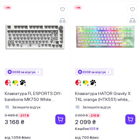
-9%
-9%
300₴ за відгук
300₴ за відгук
Клавіатура FL ESPORTS DIY-
Клавіатура HATOR Gravity X
barebone MK750 White
TKL orange (HTK551) white,
Three-Mode (MK750-4247)
US Layout
Залишити відгук
Залишити відгук
3 485 ₴
2 309 ₴
-317 ₴
-210 ₴
3 168 ₴
2 099 ₴
Кешбек
105 ₴
від 1 056 ₴/міс
від 700 ₴/міс