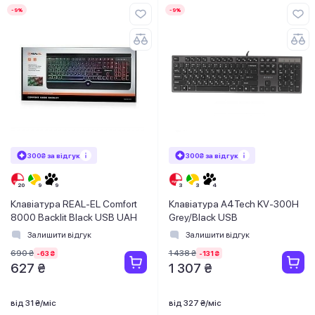
-9%
-9%
300₴ за відгук
300₴ за відгук
Клавіатура REAL-EL Comfort
Клавiатура А4Tech KV-300H
8000 Backlit Black USB UAH
Grey/Black USB
Залишити відгук
Залишити відгук
690 ₴
1 438 ₴
-63 ₴
-131 ₴
627 ₴
1 307 ₴
від 31 ₴/міс
від 327 ₴/міс