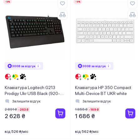
-9%
-9%
300₴ за відгук
300₴ за відгук
Клавіатура Logitech G213
Клавіатура HP 350 Compact
Prodigy Ukr USB Black (920-
Multi-Device BT UKR white
010740)
Залишити відгук
Залишити відгук
2 891 ₴
1 855 ₴
-263 ₴
-169 ₴
2 628 ₴
1 686 ₴
від 526 ₴/міс
від 562 ₴/міс