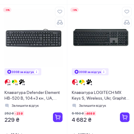
-9%
-9%
300₴ за відгук
300₴ за відгук
Клавіатура Defender Element
Клавіатура LOGITECH MX
HB-520 B, 104+3 кн., UA,
Keys S, Wireless, Ukr, Graphite
USB, чорна
(L920-011593)
Залишити відгук
Залишити відгук
252 ₴
5 150 ₴
-23 ₴
-468 ₴
229 ₴
4 682 ₴