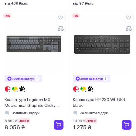
від 489 ₴/міс
від 97 ₴/міс
-9%
-9%
300₴ за відгук
300₴ за відгук
Клавіатура Logitech MX
Клавіатура HP 230 WL UKR
Mechanical Graphite Clicky
black
(920-010759)
Залишити відгук
Залишити відгук
8 862 ₴
1 403 ₴
-806 ₴
-128 ₴
8 056 ₴
1 275 ₴