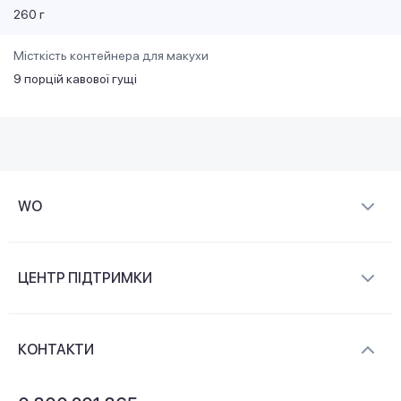
260 г
Місткість контейнера для макухи
9 порцій кавової гущі
WO
Про компанію
ЦЕНТР ПІДТРИМКИ
Новини та відеоогляди
Доставка і оплата
Контакти
КОНТАКТИ
Обмін і повернення
Питання та відповіді