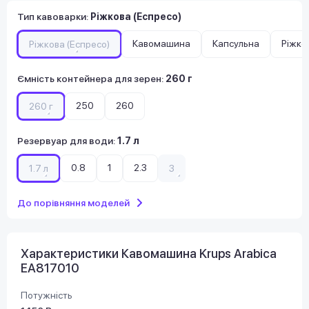
Тип кавоварки
:
Ріжкова (Еспресо)
Кавомашина
Капсульна
Ріжко
Ріжкова (Еспресо)
Ємність контейнера для зерен
:
260 г
250
260
260 г
Резервуар для води
:
1.7 л
0.8
1
2.3
1.7 л
3
До порівняння моделей
Характеристики Кавомашина Krups Arabica
EA817010
Потужність