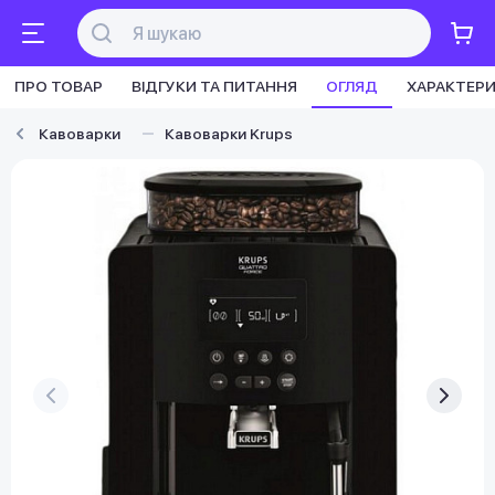
ПРО ТОВАР
ВІДГУКИ ТА ПИТАННЯ
ОГЛЯД
ХАРАКТЕР
Кавоварки
Кавоварки Krups