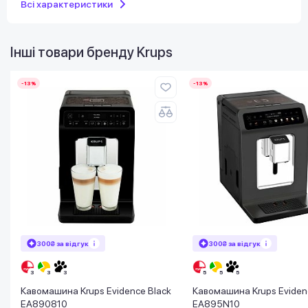
Всі характеристики
Інші товари бренду
Krups
-13%
-13%
300₴ за відгук
300₴ за відгук
Кавомашина Krups Evidence Black
Кавомашина Krups Evidence One
EA890810
EA895N10