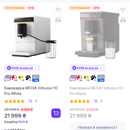
ТОП ПРОДАЖІВ
-27%
ТОП ПРОДАЖІВ
-27%
300₴ за відгук
300₴ за відгук
Кавоварка MOVA Virtuoso 10
Кавоварка MOVA Virtuoso 10
Pro White
Pro Black
7
7
29 999 ₴
29 999 ₴
-8 000 ₴
-8 000 ₴
21 999 ₴
21 999 ₴
Кешбек
1100 ₴
Немає в наявності
від 917 ₴/міс