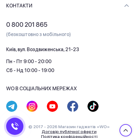
Доставка і оплата
Контакти
КОНТАКТИ
Обмін і повернення
Питання та відповіді
0 800 201 865
Гарантія та сервіс
(безкоштовно з мобільного)
Кредит
Київ, вул. Воздвиженська, 21-23
Кешбек
Пн - Пт 9:00 - 20:00
Сб - Нд 10:00 - 19:00
WO В СОЦІАЛЬНИХ МЕРЕЖАХ
© 2017 - 2026 Магазин гаджетів «WO»
Договір публічної оферти
Політика конфіденційності