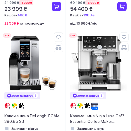
24 999 ₴
60 499 ₴
-1 000 ₴
-6 099 ₴
23 999 ₴
54 400 ₴
Кешбек
480 ₴
Кешбек
1088 ₴
22 559 ₴
по промокоду
від 10 880 ₴/міс
-5%
-2%
300₴ за відгук
300₴ за відгук
Кавомашина DeLonghi ECAM
Кавомашина Ninja Luxe Caf?
380.85 SB
Essential Coffee Maker
ES701EU
Залишити відгук
Залишити відгук