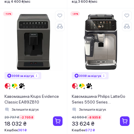
від 4 400 ₴/міс
від 3 600 ₴/міс
-13%
-21%
300₴ за відгук
300₴ за відгук
Кавомашина Krups Evidence
Кавомашина Philips LatteGo
Classic EA89ZB10
Series 5500 Series
EP5547/90
Залишити відгук
Залишити відгук
20 737 ₴
42 559 ₴
-2 705 ₴
-8 935 ₴
18 032 ₴
33 624 ₴
Кешбек
361 ₴
Кешбек
672 ₴