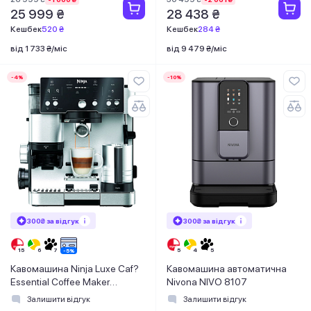
25 999 ₴
28 438 ₴
Кешбек
520 ₴
Кешбек
284 ₴
від 1 733 ₴/міс
від 9 479 ₴/міс
-4%
-10%
300₴ за відгук
300₴ за відгук
Кавомашина Ninja Luxe Caf?
Кавомашина автоматична
Essential Coffee Maker
Nivona NIVO 8107
ES501EU
Залишити відгук
Залишити відгук