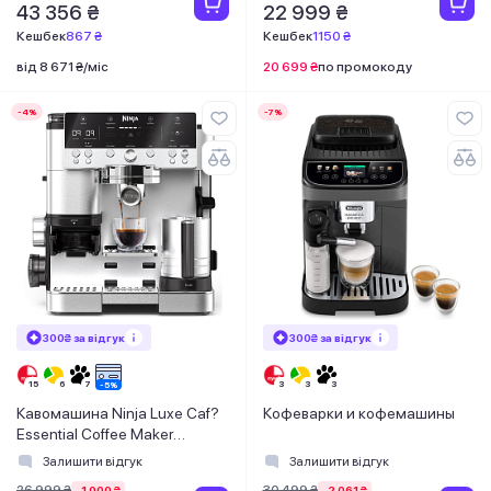
43 356 ₴
22 999 ₴
Кешбек
867 ₴
Кешбек
1150 ₴
від 8 671 ₴/міс
20 699 ₴
по промокоду
-4%
-7%
300₴ за відгук
300₴ за відгук
Кавомашина Ninja Luxe Caf?
Кофеварки и кофемашины
Essential Coffee Maker
ES601EU
Залишити відгук
Залишити відгук
26 999 ₴
30 499 ₴
-1 000 ₴
-2 061 ₴