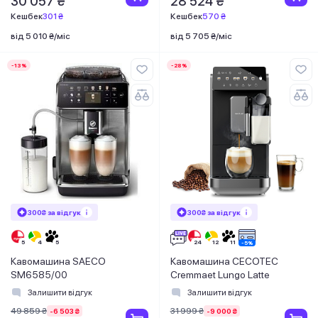
30 057 ₴
28 524 ₴
Кешбек
301 ₴
Кешбек
570 ₴
від 5 010 ₴/міс
від 5 705 ₴/міс
-13%
-28%
300₴ за відгук
300₴ за відгук
Кавомашина SAECO
Кавомашина CECOTEC
SM6585/00
Cremmaet Lungo Latte
Залишити відгук
Залишити відгук
49 859 ₴
31 999 ₴
-6 503 ₴
-9 000 ₴