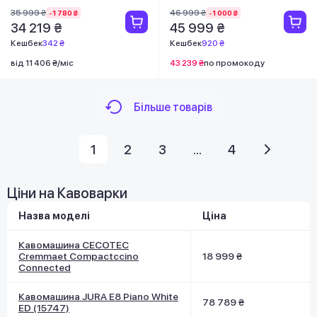
35 999 ₴
46 999 ₴
-1 780 ₴
-1 000 ₴
34 219 ₴
45 999 ₴
Кешбек
342 ₴
Кешбек
920 ₴
від 11 406 ₴/міс
43 239 ₴
по промокоду
Більше товарів
1
2
3
...
4
Ціни на Кавоварки
Назва моделі
Ціна
Кавомашина CECOTEC
Cremmaet Compactccino
18 999 ₴
Connected
Кавомашина JURA E8 Piano White
78 789 ₴
ED (15747)