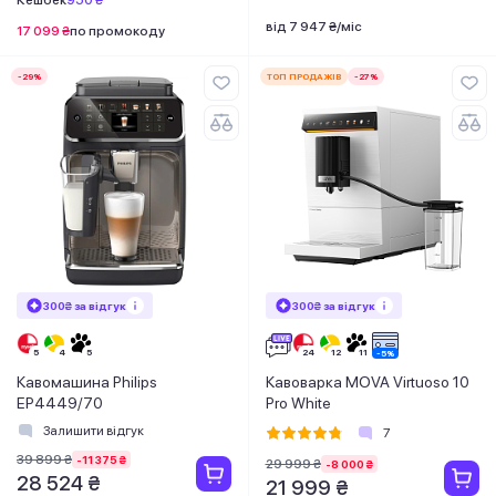
Кешбек
950 ₴
від 7 947 ₴/міс
17 099 ₴
по промокоду
-29%
ТОП ПРОДАЖІВ
-27%
300₴ за відгук
300₴ за відгук
Кавомашина Philips
Кавоварка MOVA Virtuoso 10
EP4449/70
Pro White
Залишити відгук
7
39 899 ₴
-11 375 ₴
29 999 ₴
-8 000 ₴
28 524 ₴
21 999 ₴