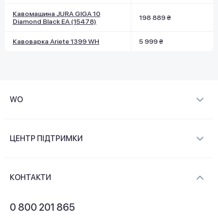
Кавомашина JURA GIGA 10
198 889 ₴
Diamond Black EA (15478)
Кавоварка Ariete 1399 WH
5 999 ₴
WO
Про компанію
ЦЕНТР ПІДТРИМКИ
Новини та відеоогляди
Доставка і оплата
Контакти
КОНТАКТИ
Обмін і повернення
Питання та відповіді
0 800 201 865
Гарантія та сервіс