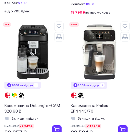
Кешбек
570 ₴
Кешбек
1100 ₴
від 5 705 ₴/міс
19 799 ₴
по промокоду
-9%
-29%
300₴ за відгук
300₴ за відгук
Кавомашина DeLonghi ECAM
Кавомашина Philips
320.60 B
EP4443/70
Залишити відгук
Залишити відгук
32 999 ₴
39 899 ₴
-2 942 ₴
-11 375 ₴