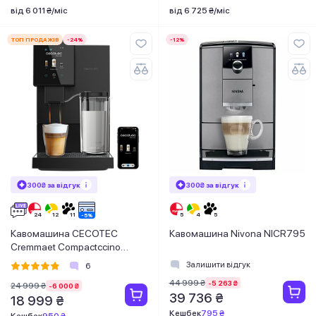
від 6 011 ₴/міс
від 6 725 ₴/міс
ТОП ПРОДАЖІВ
-24%
-12%
300₴ за відгук
300₴ за відгук
Кавомашина CECOTEC
Кавомашина Nivona NICR795
Cremmaet Compactccino
Connected
Залишити відгук
6
44 999 ₴
-5 263 ₴
24 999 ₴
-6 000 ₴
39 736 ₴
18 999 ₴
Кешбек
795 ₴