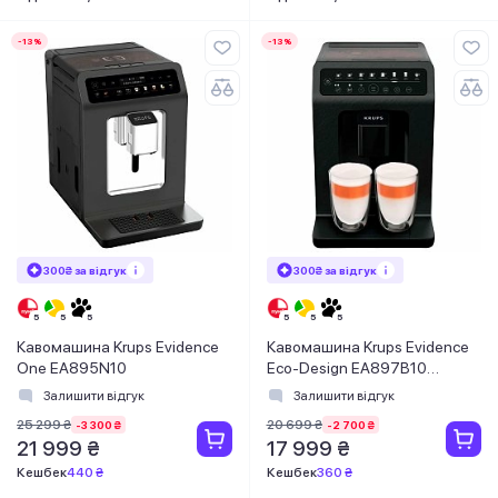
-13%
-13%
300₴ за відгук
300₴ за відгук
Кавомашина Krups Evidence
Кавомашина Krups Evidence
One EA895N10
Eco-Design EA897B10
8010001021
Залишити відгук
Залишити відгук
25 299 ₴
20 699 ₴
-3 300 ₴
-2 700 ₴
21 999 ₴
17 999 ₴
Кешбек
440 ₴
Кешбек
360 ₴