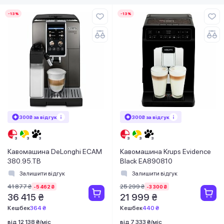
-13%
-13%
300₴ за відгук
300₴ за відгук
Кавомашина DeLonghi ECAM
Кавомашина Krups Evidence
380.95.TB
Black EA890810
Залишити відгук
Залишити відгук
41 877 ₴
25 299 ₴
-5 462 ₴
-3 300 ₴
36 415 ₴
21 999 ₴
Кешбек
364 ₴
Кешбек
440 ₴
від 12 138 ₴/міс
від 7 333 ₴/міс