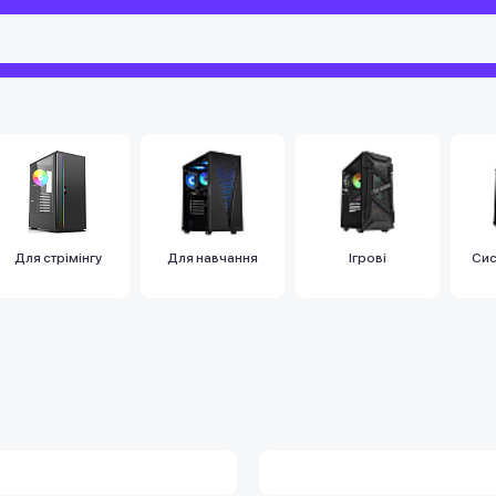
Для стрімінгу
Для навчання
Ігрові
Сис