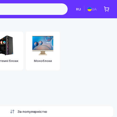
RU
UA
темні блоки
Моноблоки
За популярністю