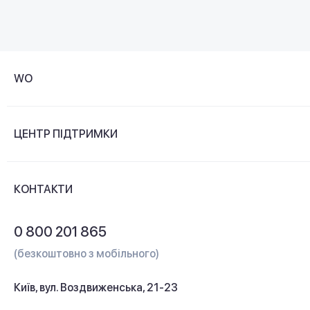
WO
Про компанію
ЦЕНТР ПІДТРИМКИ
Новини та відеоогляди
Доставка і оплата
Контакти
КОНТАКТИ
Обмін і повернення
Питання та відповіді
0 800 201 865
Гарантія та сервіс
(безкоштовно з мобільного)
Кредит
Київ, вул. Воздвиженська, 21-23