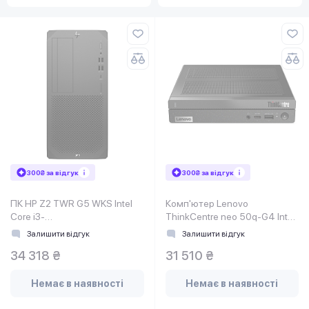
300₴ за відгук
300₴ за відгук
ПК HP Z2 TWR G5 WKS Intel
Комп'ютер Lenovo
Core i3-
ThinkCentre neo 50q-G4 Intel
10320/8GB(2x4GB)DDR4/HDD
i3-1215U, 8GB, F256GB, UMA,
Залишити відгук
Залишити відгук
500Gb/VGA
WiFi, кл+м, W
34 318 ₴
31 510 ₴
Port/K&M/W10P64
Немає в наявності
Немає в наявності