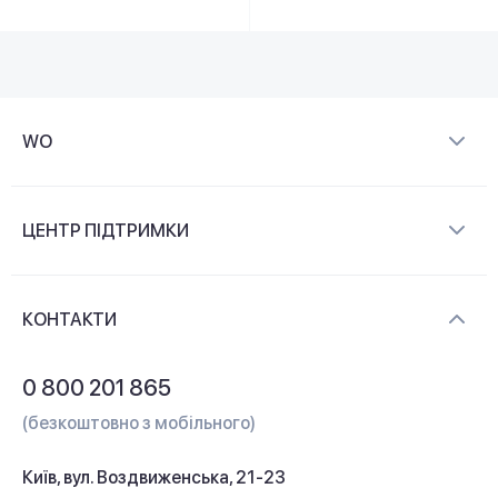
WO
Про компанію
ЦЕНТР ПІДТРИМКИ
Новини та відеоогляди
Доставка і оплата
Контакти
КОНТАКТИ
Обмін і повернення
Питання та відповіді
0 800 201 865
Гарантія та сервіс
(безкоштовно з мобільного)
Кредит
Київ, вул. Воздвиженська, 21-23