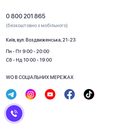
Обмін і повернення
Питання та відповіді
0 800 201 865
Гарантія та сервіс
(безкоштовно з мобільного)
Кредит
Київ, вул. Воздвиженська, 21-23
Кешбек
Пн - Пт 9:00 - 20:00
Сб - Нд 10:00 - 19:00
WO В СОЦІАЛЬНИХ МЕРЕЖАХ