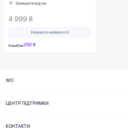
Залишити відгук
4 999 ₴
Немає в наявності
250 ₴
Кешбек
WO
Про компанію
ЦЕНТР ПІДТРИМКИ
Новини та відеоогляди
Доставка і оплата
Контакти
КОНТАКТИ