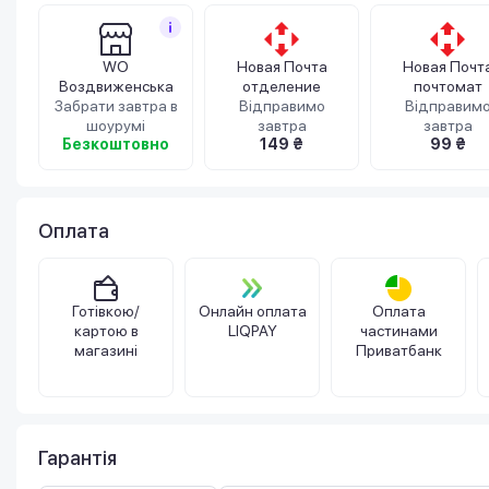
WO
Новая Почта
Новая Почт
Воздвиженська
отделение
почтомат
Забрати завтра в
Відправимо
Відправим
шоурумі
завтра
завтра
Безкоштовно
149 ₴
99 ₴
Оплата
Готівкою/
Онлайн оплата
Оплата
картою в
LIQPAY
частинами
магазині
Приватбанк
Гарантія