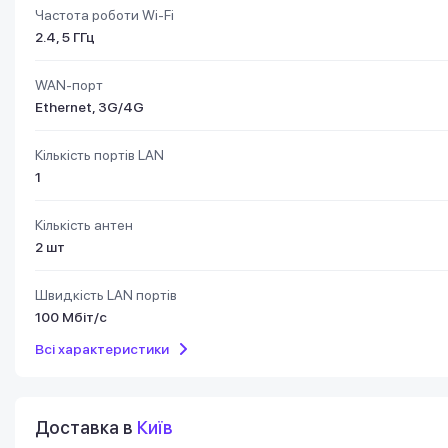
Частота роботи Wi-Fi
2.4, 5 ГГц
WAN-порт
Ethernet, 3G/4G
Кількість портів LAN
1
Кількість антен
2 шт
Швидкість LAN портів
100 Мбіт/с
Всі характеристики
Доставка в
Київ