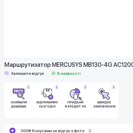
Маршрутизатор MERCUSYS MB130-4G AC1200, 
Залишити відгук
В наявності
ЗНАЙШЛИ
ВІДПРАВИМО
ПРИДБАЙ
ШВИДКЕ
ДЕШЕВШЕ
СЬОГОДНІ
В КРЕДИТ 0%
ЗАМОВЛЕННЯ
Бонуси стають активними через 14 днів
300₴ бонусами за відгук з фото
після покупки.