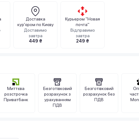
а
Доставка
Курьером "Новая
кур'єром по Києву
почта"
о
Доставимо
Відправимо
завтра
завтра
449 ₴
249 ₴
Миттєва
Безготівковий
Безготівковий
Оп
розстрочка
розрахунок з
розрахунок без
час
Приватбанк
урахуванням
ПДВ
Mon
ПДВ