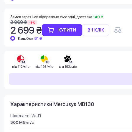
Баланс можна перевірити у особистому
кабінеті в розділі «Мої бонуси».
Накопиченими бонусами можна сплатити
Замов зараз і ми відправимо сьогодні, доставка
149 ₴
до 99% вартості наступної покупки:
2 969 ₴
-9%
детальніше
2 699 ₴
КУПИТИ
В 1 КЛІК
Кешбек
81 ₴
24
14
14
від
112/міс
від
193/міс
від
193/міс
Характеристики Mercusys MB130
Швидкість Wi-Fi
300 Мбит/с