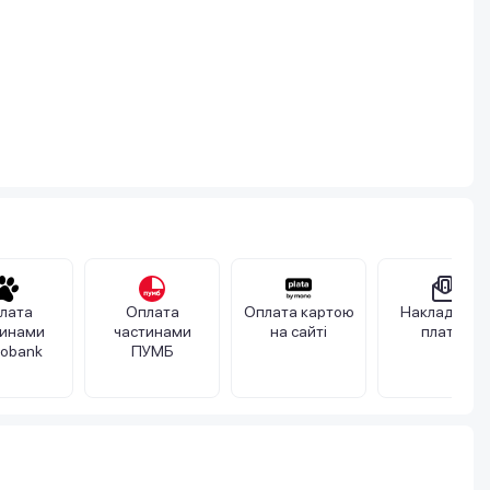
лата
Оплата
Оплата картою
Накладений
тинами
частинами
на сайті
платіж
obank
ПУМБ