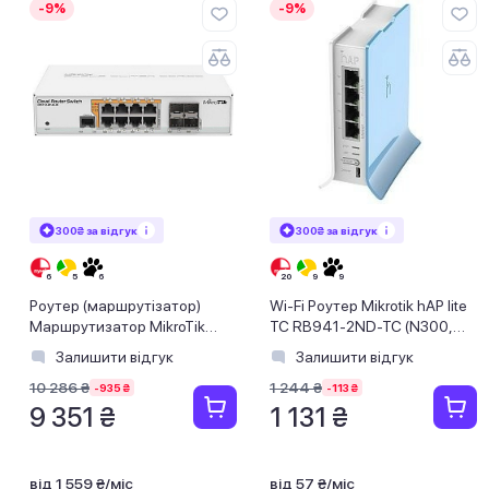
-9%
-9%
300₴ за відгук
300₴ за відгук
Роутер (маршрутiзатор)
Wi-Fi Роутер Mikrotik hAP lite
Маршрутизатор MikroTik
TC RB941-2ND-TC (N300,
CRS112-8P-4S-IN (8xGE PoE,
650MHz/32Mb, 4x10/100
Залишити відгук
Залишити відгук
4хSFP)
Ethernet p
10 286 ₴
1 244 ₴
-935 ₴
-113 ₴
9 351 ₴
1 131 ₴
від 1 559 ₴/міс
від 57 ₴/міс