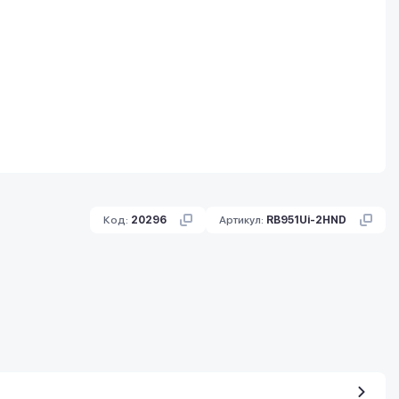
Код:
20296
Артикул:
RB951Ui-2HND