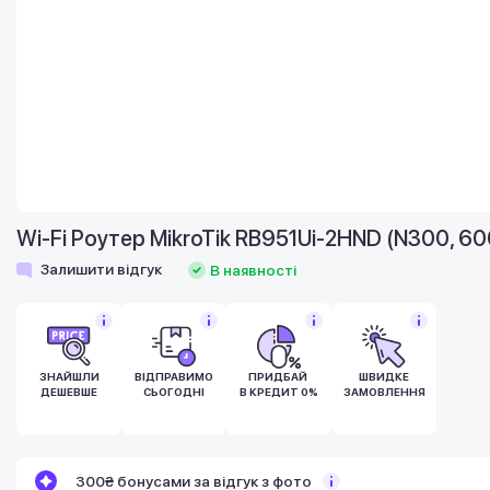
Wi-Fi Роутер MikroTik RB951Ui-2HND (N300, 
Залишити відгук
В наявності
ЗНАЙШЛИ
ВІДПРАВИМО
ПРИДБАЙ
ШВИДКЕ
ДЕШЕВШЕ
СЬОГОДНІ
В КРЕДИТ 0%
ЗАМОВЛЕННЯ
300₴ бонусами за відгук з фото