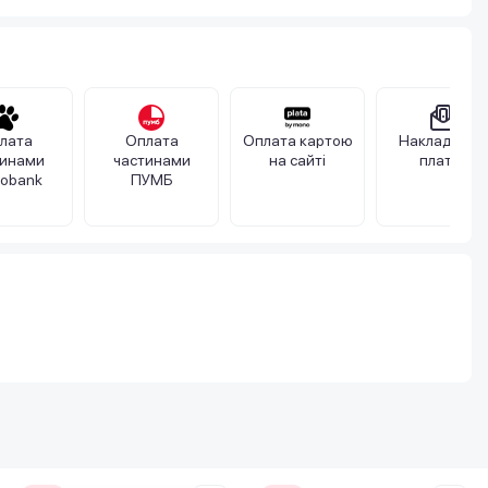
лата
Оплата
Оплата картою
Накладений
тинами
частинами
на сайті
платіж
obank
ПУМБ