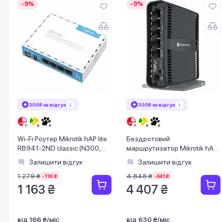
-9%
-9%
300₴ за відгук
300₴ за відгук
Wi-Fi Роутер Mikrotik hAP lite
Бездротовий
RB941-2ND classic (N300,
маршрутизатор Mikrotik hAP
650MHz/32Mb, 4xFE, 1,5 dBi)
AX2 (C52iG-5HaxD2HaxD-
Залишити відгук
Залишити відгук
TC)
1 279 ₴
4 848 ₴
-116 ₴
-441 ₴
1 163 ₴
4 407 ₴
від 166 ₴/міс
від 630 ₴/міс