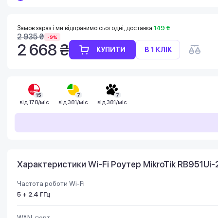
Замов зараз і ми відправимо сьогодні, доставка
149 ₴
2 935 ₴
-9%
2 668 ₴
КУПИТИ
В 1 КЛІК
15
7
7
від
178/міс
від
381/міс
від
381/міс
Характеристики Wi-Fi Роутер MikroTik RB951Ui
Частота роботи Wi-Fi
5 + 2.4 ГГц
WAN-порт