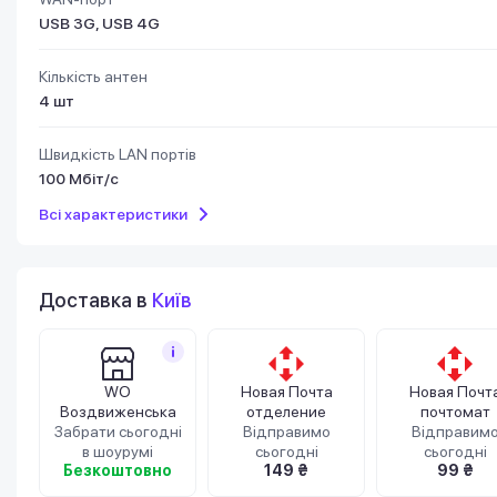
USB 3G, USB 4G
Кількість антен
4 шт
Швидкість LAN портів
100 Мбіт/с
Всі характеристики
Доставка в
Київ
WO
Новая Почта
Новая Почт
Воздвиженська
отделение
почтомат
Забрати сьогодні
Відправимо
Відправим
в шоурумі
сьогодні
сьогодні
Безкоштовно
149 ₴
99 ₴