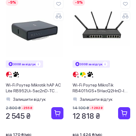
-9%
-9%
300₴ за відгук
300₴ за відгук
Wi-Fi Роутер Mikrotik hAP AC
Wi-Fi Роутер MikroTik
Lite RB952Ui-5ac2nD-TC
RB4011iGS+5HacQ2HnD-IN
(AC, 650MHz/64Mb, 5xFE, 2
(AC2000, 4x1.4 GHz/1Gb,
Залишити відгук
Залишити відгук
dBi, Tow
10x1GE, 1xSFP+, MU-MIMO, 4
2 800 ₴
14 100 ₴
ант
-255 ₴
-1 282 ₴
2 545 ₴
12 818 ₴
від 170 ₴/міс
від 1 424 ₴/міс