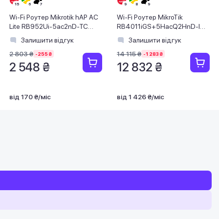
Wi-Fi Роутер Mikrotik hAP AC
Wi-Fi Роутер MikroTik
Lite RB952Ui-5ac2nD-TC
RB4011iGS+5HacQ2HnD-IN
(AC, 650MHz/64Mb, 5xFE, 2
(AC2000, 4x1.4 GHz/1Gb,
Залишити відгук
Залишити відгук
dBi, Tow
10x1GE, 1xSFP+, MU-MIMO, 4
2 803 ₴
14 115 ₴
ант
-255 ₴
-1 283 ₴
2 548 ₴
12 832 ₴
від 170 ₴/міс
від 1 426 ₴/міс