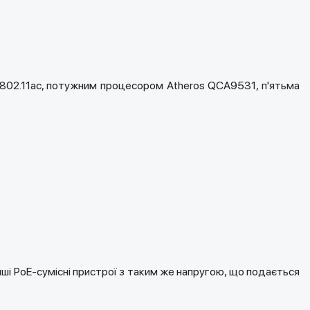
 802.11ac, потужним процесором Atheros QCA9531, п'ятьма
і PoE-сумісні пристрої з таким же напругою, що подається