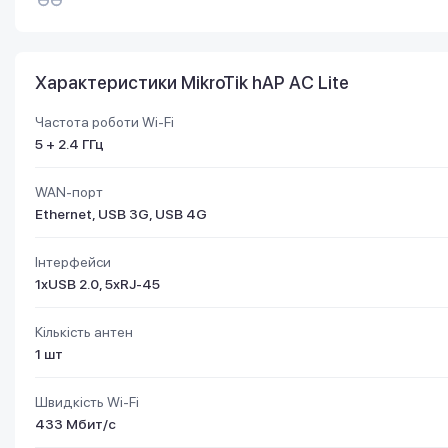
Характеристики MikroTik hAP AC Lite
Частота роботи Wi-Fi
5 + 2.4 ГГц
WAN-порт
Ethernet, USB 3G, USB 4G
Інтерфейси
1хUSB 2.0, 5хRJ-45
Кількість антен
1 шт
Швидкість Wi-Fi
433 Мбит/с