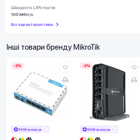
Швидкість LAN портів
100 Мбіт/с
Всі характеристики
Інші товари бренду
MikroTik
-9%
-9%
300₴ за відгук
300₴ за відгук