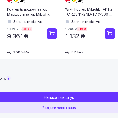
Роутер (маршрутiзатор)
Wi-Fi Роутер Mikrotik hAP lite
Маршрутизатор MikroTik
TC RB941-2ND-TC (N300,
CRS112-8P-4S-IN (8xGE PoE,
650MHz/32Mb, 4x10/100
Залишити відгук
Залишити відгук
4хSFP)
Ethernet p
10 297 ₴
1 245 ₴
-936 ₴
-113 ₴
9 361 ₴
1 132 ₴
від 1 560 ₴/міс
від 57 ₴/міс
фото
Написати відгук
Задати запитання