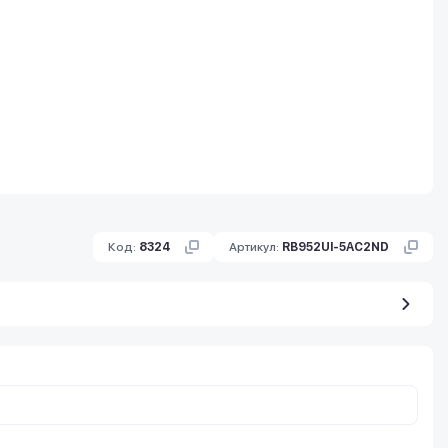
Код:
8324
Артикул:
RB952UI-5AC2ND