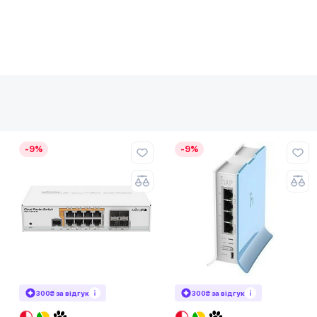
-9%
-9%
300₴ за відгук
300₴ за відгук