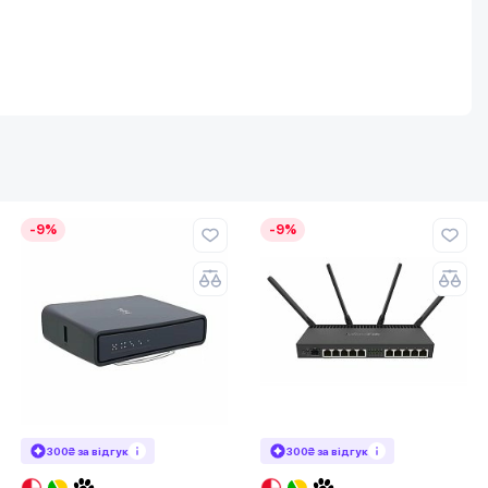
-9%
-9%
300₴ за відгук
300₴ за відгук