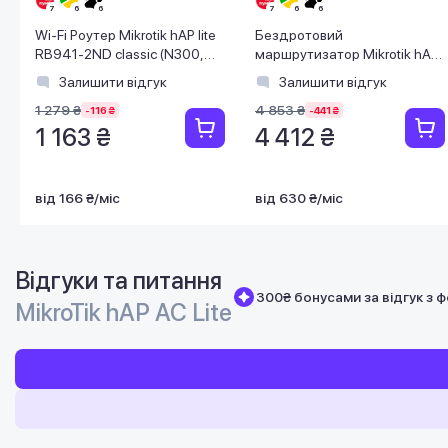
Wi-Fi Роутер Mikrotik hAP lite
Бездротовий
RB941-2ND classic (N300,
маршрутизатор Mikrotik hAP
650MHz/32Mb, 4xFE, 1,5 dBi)
AX2 (C52iG-5HaxD2HaxD-
Залишити відгук
Залишити відгук
TC)
1 279 ₴
4 853 ₴
-116 ₴
-441 ₴
1 163 ₴
4 412 ₴
від 166 ₴/міс
від 630 ₴/міс
Відгуки та питання
300₴ бонусами за відгук з 
MikroTik hAP AC Lite