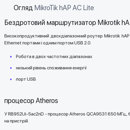
Огляд
MikroTik hAP AC Lite
Бездротовий маршрутизатор Mikrotik h
Високопродуктивний двохдіапазонний роутер Mikrotik hAP
Ethernet портами і одним портом USB 2.0.
Робота в двох частотних діапазонах
низький рівень споживання енергії
порт USB
процесор Atheros
У RB952Ui-5ac2nD - процесор Atheros QCA9531 650 МГц, 64
на пристрій.