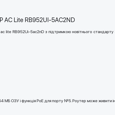
AP AC Lite RB952UI-5AC2ND
 ac lite RB952Ui-5ac2nD з підтримкою новітнього стандарту
 МБ ОЗУ і функція PoE для порту №5. Роутер може живити інш