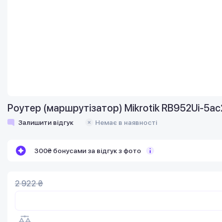
Роутер (маршрутiзатор) Mikrotik RB952Ui-5ac2
Залишити відгук
Немає в наявності
300₴ бонусами за відгук з фото
2 922 ₴