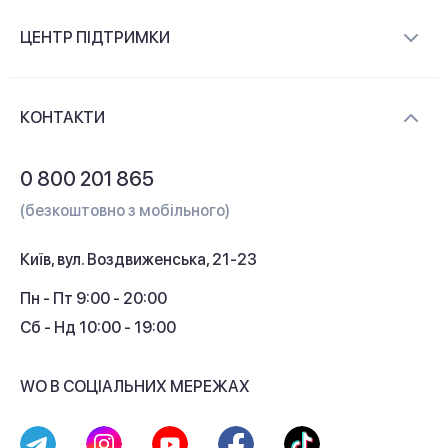
Про компанію
ЦЕНТР ПІДТРИМКИ
Новини та відеоогляди
Доставка і оплата
Контакти
КОНТАКТИ
Обмін і повернення
Питання та відповіді
0 800 201 865
Гарантія та сервіс
(безкоштовно з мобільного)
Кредит
Київ, вул. Воздвиженська, 21-23
Кешбек
Пн - Пт 9:00 - 20:00
Сб - Нд 10:00 - 19:00
WO В СОЦІАЛЬНИХ МЕРЕЖАХ