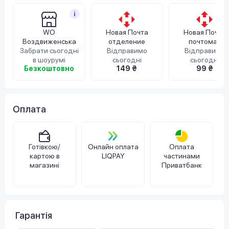
WO
Новая Почта
Новая Почта
Воздвиженська
отделение
почтомат
Забрати сьогодні
Відправимо
Відправимо
в шоурумі
сьогодні
сьогодні
Безкоштовно
149 ₴
99 ₴
Оплата
Готівкою/
Онлайн оплата
Оплата
картою в
LIQPAY
частинами
магазині
Приватбанк
Гарантія