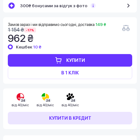
300₴ бонусами за відгук з фото
Замов зараз і ми відправимо сьогодні, доставка
149 ₴
1 154 ₴
-17%
962 ₴
Кешбек
10 ₴
КУПИТИ
В 1 КЛІК
24
24
24
від
40/міс
від
40/міс
від
40/міс
КУПИТИ В КРЕДИТ