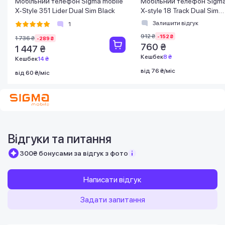
Мобільний телефон Sigma mobile
Мобільний телефон Sigma
X-Style 351 Lider Dual Sim Black
X-style 18 Track Dual Sim
Black/Green
Залишити відгук
1
912 ₴
-152 ₴
1 736 ₴
-289 ₴
760 ₴
1 447 ₴
Кешбек
8 ₴
Кешбек
14 ₴
від 76 ₴/міс
від 60 ₴/міс
Відгуки та питання
300₴ бонусами за відгук з фото
Написати відгук
Задати запитання