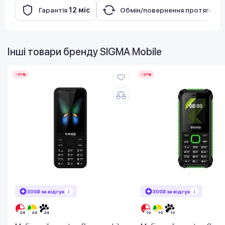
Гарантія
12 міс
Обмін/повернення протягом
1
Інші товари бренду
SIGMA Mobile
-17%
-17%
300₴ за відгук
300₴ за відгук