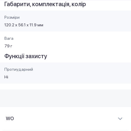
Габарити, комплектація, колір
Розміри
120.2 х 56.1 х 11.9 мм
Вага
79 г
Функції захисту
Протиударний
Ні
WO