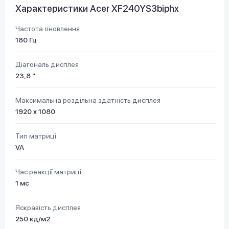
Характеристики Acer XF240YS3biphx
Частота оновлення
180 Гц
Діагональ дисплея
23,8 "
Максимальна роздільна здатність дисплея
1920 х 1080
Тип матриці
VA
Час реакції матриці
1 мс
Яскравість дисплея
250 кд/м2