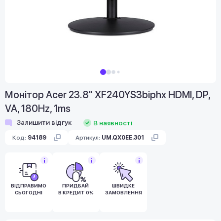
Монітор Acer 23.8" XF240YS3biphx HDMI, DP,
VA, 180Hz, 1ms
Залишити відгук
В наявності
Код:
94189
Артикул:
UM.QX0EE.301
ВІДПРАВИМО
ПРИДБАЙ
ШВИДКЕ
СЬОГОДНІ
В КРЕДИТ 0%
ЗАМОВЛЕННЯ