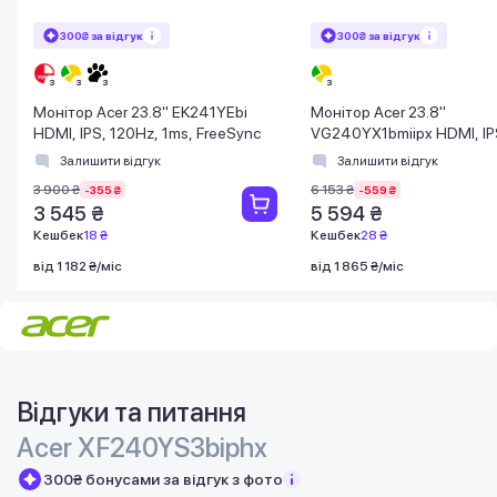
300₴ за відгук
300₴ за відгук
Монітор Acer 23.8" EK241YEbi
Монітор Acer 23.8"
HDMI, IPS, 120Hz, 1ms, FreeSync
VG240YX1bmiipx HDMI, IP
180Hz, 1ms, FreeSync
Залишити відгук
Залишити відгук
3 900 ₴
6 153 ₴
-355 ₴
-559 ₴
3 545 ₴
5 594 ₴
Кешбек
18 ₴
Кешбек
28 ₴
від 1 182 ₴/міс
від 1 865 ₴/міс
Відгуки та питання
Acer XF240YS3biphx
300₴ бонусами за відгук з фото