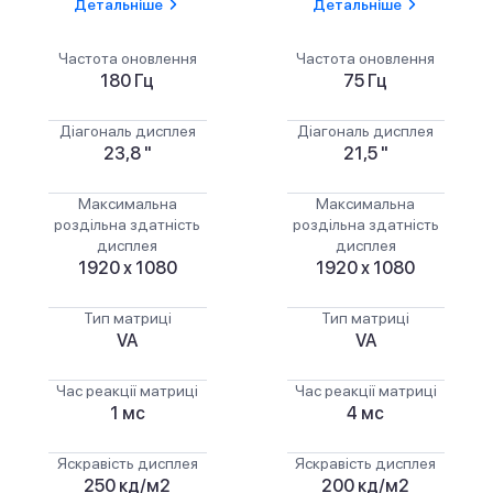
Детальніше
Детальніше
Частота оновлення
Частота оновлення
180 Гц
75 Гц
Діагональ дисплея
Діагональ дисплея
23,8 "
21,5 "
Максимальна
Максимальна
роздільна здатність
роздільна здатність
дисплея
дисплея
1920 х 1080
1920 х 1080
Тип матриці
Тип матриці
VA
VA
Час реакції матриці
Час реакції матриці
1 мс
4 мс
Яскравість дисплея
Яскравість дисплея
250 кд/м2
200 кд/м2