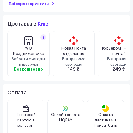
Всі характеристики
Доставка в
Київ
WO
Новая Почта
Курьером "Нов
Воздвиженська
отделение
почта"
Забрати сьогодні
Відправимо
Відправимо
в шоурумі
сьогодні
сьогодні
Безкоштовно
149 ₴
249 ₴
Оплата
Готівкою/
Онлайн оплата
Оплата
картою в
LIQPAY
частинами
магазині
Приватбанк