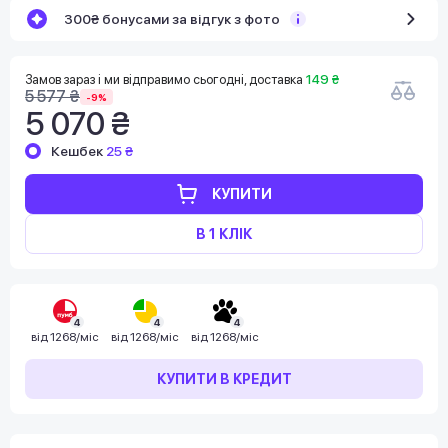
300₴ бонусами за відгук з фото
Замов зараз і ми відправимо сьогодні, доставка
149 ₴
5 577 ₴
-9%
5 070 ₴
Кешбек
25 ₴
КУПИТИ
В 1 КЛІК
4
4
4
від
1268/міс
від
1268/міс
від
1268/міс
КУПИТИ В КРЕДИТ