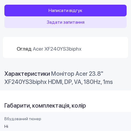
Написати відгук
Задати запитання
Огляд
Acer XF240YS3biphx
Характеристики
Монітор Acer 23.8"
XF240YS3biphx HDMI, DP, VA, 180Hz, 1ms
Габарити, комплектація, колір
Вбудований тюнер
Ні