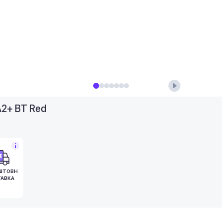
A2+ BT Red
ШТОВНА
АВКА