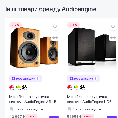
Інші товари бренду
Audioengine
-17%
-17%
300₴ за відгук
300₴ за відгук
Моноблочна акустична
Моноблочна акустична
система AudioEngine A5+ BT
система AudioEngine HD6
Bamboo
Black
Залишити відгук
Залишити відгук
42 887 ₴
51 659 ₴
-7 148 ₴
-8 610 ₴