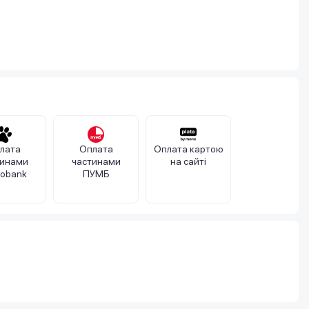
лата
Оплата
Оплата картою
тинами
частинами
на сайті
obank
ПУМБ