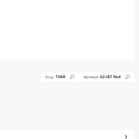
Код:
7068
Артикул:
A2+BT Red