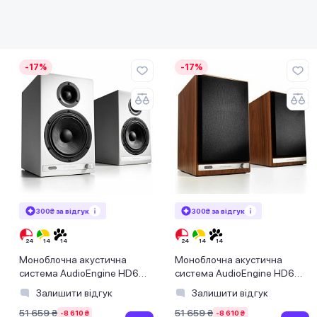
-17%
-17%
300₴ за відгук
300₴ за відгук
Моноблочна акустична
Моноблочна акустична
система AudioEngine HD6
система AudioEngine HD6
White
Walnut
Залишити відгук
Залишити відгук
51 659 ₴
51 659 ₴
-8 610 ₴
-8 610 ₴