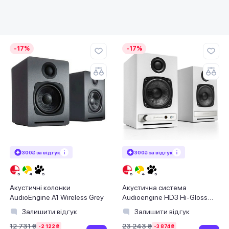
-17%
-17%
300₴ за відгук
300₴ за відгук
Акустичні колонки
Акустична система
AudioEngine A1 Wireless Grey
Audioengine HD3 Hi-Gloss
White
Залишити відгук
Залишити відгук
12 731 ₴
23 243 ₴
-2 122 ₴
-3 874 ₴