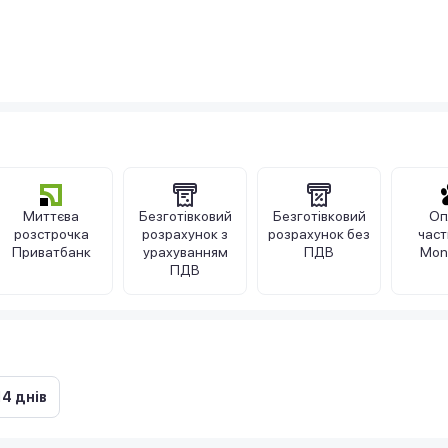
Миттєва
Безготівковий
Безготівковий
Оп
розстрочка
розрахунок з
розрахунок без
час
Приватбанк
урахуванням
ПДВ
Mon
ПДВ
14 днів