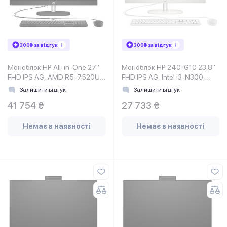
300₴ за відгук
300₴ за відгук
Моноблок HP All-in-One 27"
Моноблок HP 240-G10 23.8"
FHD IPS AG, AMD R5-7520U,
FHD IPS AG, Intel i3-N300,
16GB, F512GB, UMA, WiFi,
8GB, F512GB, UMA, WiFi,
Залишити відгук
Залишити відгук
41 754 ₴
27 733 ₴
Немає в наявності
Немає в наявності