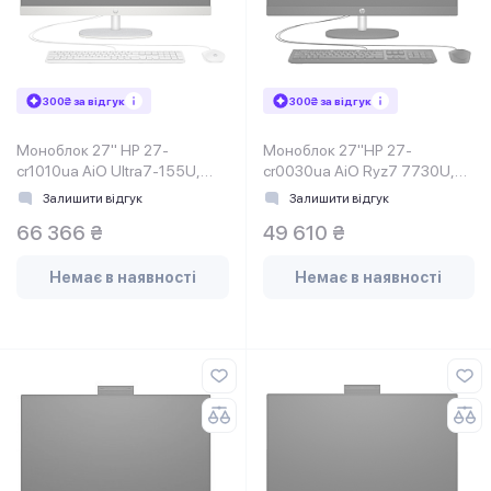
300₴ за відгук
300₴ за відгук
Моноблок 27" HP 27-
Моноблок 27"HP 27-
cr1010ua AiO Ultra7-155U,
cr0030ua AiO Ryz7 7730U,
16Gb, SSD1Tb, WiFi, Cam,
16Gb, SSD512Gb, WiFi, Cam,
Залишити відгук
Залишити відгук
K&M, DOS, Shell White
K&M, DOS, Jet Black
66 366 ₴
49 610 ₴
Немає в наявності
Немає в наявності