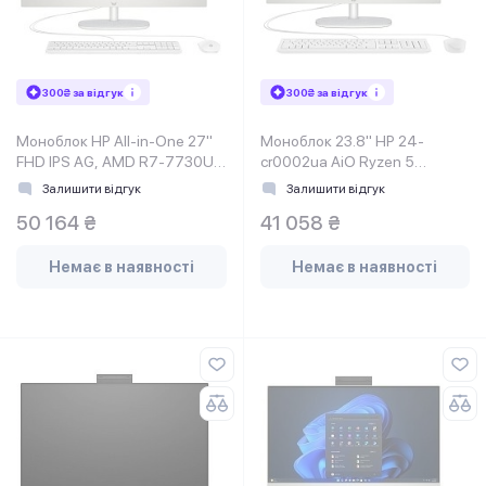
300₴ за відгук
300₴ за відгук
Моноблок HP All-in-One 27"
Моноблок 23.8" HP 24-
FHD IPS AG, AMD R7-7730U,
cr0002ua AiO Ryzen 5
16GB, F512GB, UMA, WiFi,
7520U, 16Gb, SSD512Gb,
Залишити відгук
Залишити відгук
Cam, K&M, WiFi, DOS, Shell
50 164 ₴
41 058 ₴
White
Немає в наявності
Немає в наявності