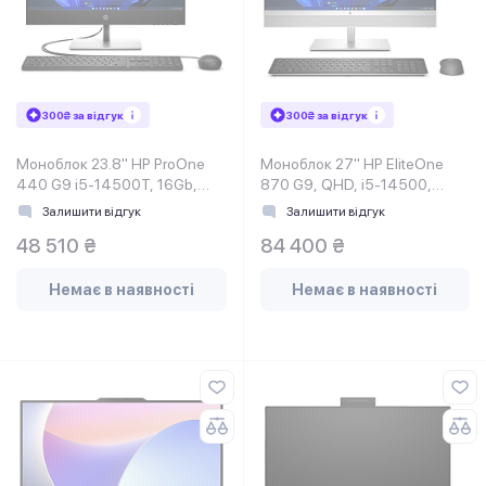
300₴ за відгук
300₴ за відгук
Моноблок 23.8'' HP ProOne
Моноблок 27'' HP EliteOne
440 G9 i5-14500T, 16Gb,
870 G9, QHD, i5-14500,
SSD512Gb, Cam, K&M, WiFi,
16Gb, SSD512Gb, K&M, WiFi,
Залишити відгук
Залишити відгук
HAS, DOS
MCR, HAS, W11Pro,
48 510 ₴
84 400 ₴
Немає в наявності
Немає в наявності