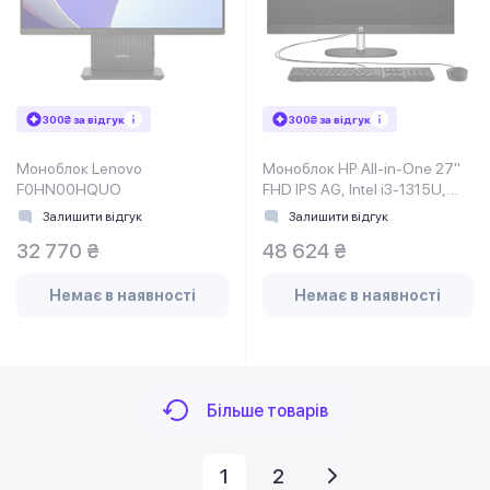
300₴ за відгук
300₴ за відгук
Моноблок Lenovo
Моноблок HP All-in-One 27"
F0HN00HQUO
FHD IPS AG, Intel i3-1315U,
16GB, F512GB, UMA, WiF
Залишити відгук
Залишити відгук
32 770 ₴
48 624 ₴
Немає в наявності
Немає в наявності
Більше товарів
1
2