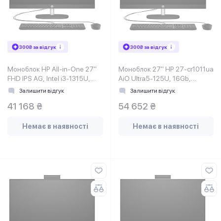
300₴ за відгук
300₴ за відгук
Моноблок HP All-in-One 27"
Моноблок 27" HP 27-cr1011ua
FHD IPS AG, Intel i3-1315U,
AiO Ultra5-125U, 16Gb,
8GB, F512GB, UMA, WiFi
SSD1Tb, WiFi, Cam, K&M,
Залишити відгук
Залишити відгук
DOS, Jet Black
41 168 ₴
54 652 ₴
Немає в наявності
Немає в наявності