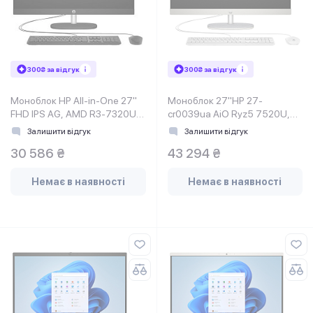
300₴ за відгук
300₴ за відгук
Моноблок HP All-in-One 27"
Моноблок 27"HP 27-
FHD IPS AG, AMD R3-7320U,
cr0039ua AiO Ryz5 7520U,
8GB, F512GB, UMA, WiFi,
16Gb, SSD512Gb, WiFi, Cam,
Залишити відгук
Залишити відгук
K&M, DOS, Shell White
30 586 ₴
43 294 ₴
Немає в наявності
Немає в наявності