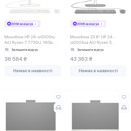
300₴ за відгук
300₴ за відгук
Моноблок HP 24-cr0000ru
Моноблок 23.8" HP 24-
AiO Ryzen 7 7730U, 16Gb,
cr0003ua AiO Ryzen 5
SSD512Gb, WiFi, Cam, KBD,
7520U, 16Gb, SSD512Gb,
Залишити відгук
Залишити відгук
DOS, Shell White
Cam, KBD, WiFi, DOS, Jet
36 584 ₴
43 363 ₴
Black
Немає в наявності
Немає в наявності