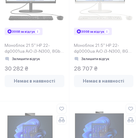
300₴ за відгук
300₴ за відгук
Моноблок 21.5" HP 22-
Моноблок 21.5" HP 22-
dg0001ua AiO i3-N300, 8Gb,
dg0000ua AiO i3-N300, 8Gb,
SSD512Gb, WiFi, Cam, K&M,
SSD512Gb, WiFi, Cam, K&M,
Залишити відгук
Залишити відгук
DOS, Jet Black
DOS, Cashmere White
30 282 ₴
28 707 ₴
Немає в наявності
Немає в наявності