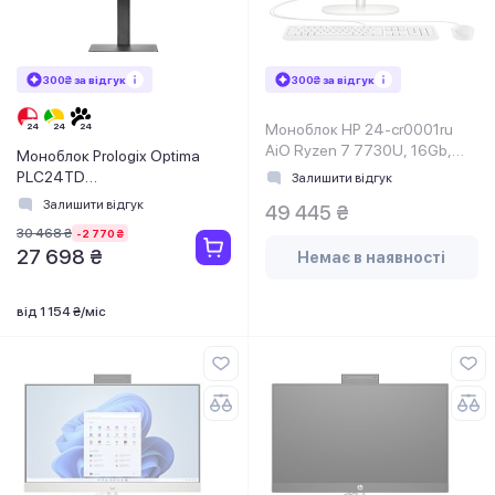
300₴ за відгук
300₴ за відгук
Моноблок HP 24-cr0001ru
AiO Ryzen 7 7730U, 16Gb,
Моноблок Prologix Optima
SSD512Gb, WiFi, Cam, KBD,
PLC24TD
Залишити відгук
DOS, Shell White
(PLC24TD.OPT.1AE.N.5201)
Залишити відгук
49 445 ₴
Black
30 468 ₴
-2 770 ₴
27 698 ₴
Немає в наявності
від 1 154 ₴/міс