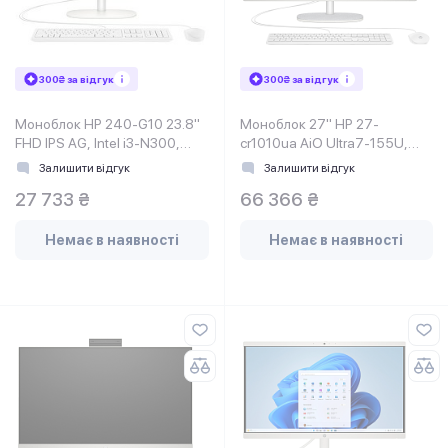
300₴ за відгук
300₴ за відгук
Моноблок HP 240-G10 23.8"
Моноблок 27" HP 27-
FHD IPS AG, Intel i3-N300,
cr1010ua AiO Ultra7-155U,
8GB, F512GB, UMA, WiFi,
16Gb, SSD1Tb, WiFi, Cam,
Залишити відгук
Залишити відгук
K&M, DOS, Shell White
27 733 ₴
66 366 ₴
Немає в наявності
Немає в наявності