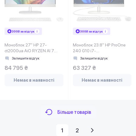
300₴ за відгук
300₴ за відгук
Моноблок 27" HP 27-
Моноблок 23.8'' HP ProOne
ct2000ua AiO RYZEN AI 7
240 G10 i7-
350/32Gb/SSD2TB/WiFi/Cam/K&M/W11NextGen
1355U/16Gb/SSD512Gb/K&M/Cam
Залишити відгук
Залишити відгук
Premium
White
84 795 ₴
63 327 ₴
Немає в наявності
Немає в наявності
Більше товарів
1
2