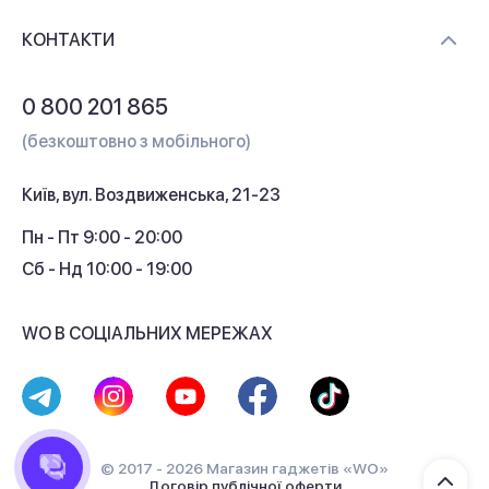
Доставка і оплата
Контакти
КОНТАКТИ
Обмін і повернення
Питання та відповіді
0 800 201 865
Гарантія та сервіс
(безкоштовно з мобільного)
Кредит
Київ, вул. Воздвиженська, 21-23
Кешбек
Пн - Пт 9:00 - 20:00
Сб - Нд 10:00 - 19:00
WO В СОЦІАЛЬНИХ МЕРЕЖАХ
© 2017 - 2026 Магазин гаджетів «WO»
Договір публічної оферти