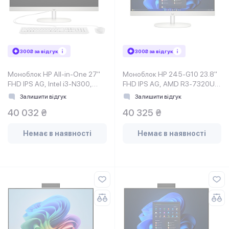
300₴ за відгук
300₴ за відгук
Моноблок HP All-in-One 27"
Моноблок HP 245-G10 23.8"
FHD IPS AG, Intel i3-N300,
FHD IPS AG, AMD R3-7320U,
8GB, F512GB, UMA, WiFi,
8GB, F512GB, UMA, WiFi, к
Залишити відгук
Залишити відгук
40 032 ₴
40 325 ₴
Немає в наявності
Немає в наявності