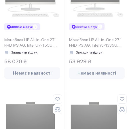
300₴ за відгук
300₴ за відгук
Моноблок HP All-in-One 27"
Моноблок HP All-in-One 27"
FHD IPS AG, Intel U7-155U,
FHD IPS AG, Intel i5-1335U,
16GB, F512GB, UMA, WiFi
16GB, F512GB, UMA, WiF
Залишити відгук
Залишити відгук
58 070 ₴
53 929 ₴
Немає в наявності
Немає в наявності