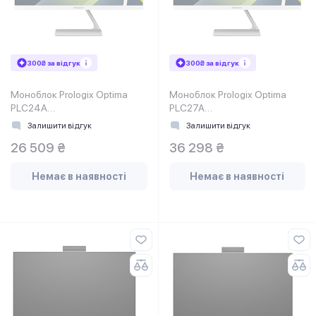
300₴ за відгук
300₴ за відгук
Моноблок Prologix Optima
Моноблок Prologix Optima
PLC24A
PLC27A
(PLC24A.OPT.1AC.N.009)
(PLC27A.OPT.3BE.N.3257)
Залишити відгук
Залишити відгук
White
White
26 509 ₴
36 298 ₴
Немає в наявності
Немає в наявності