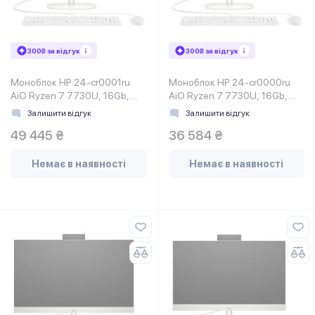
300₴ за відгук
300₴ за відгук
Моноблок HP 24-cr0001ru
Моноблок HP 24-cr0000ru
AiO Ryzen 7 7730U, 16Gb,
AiO Ryzen 7 7730U, 16Gb,
SSD512Gb, WiFi, Cam, KBD,
SSD512Gb, WiFi, Cam, KBD,
Залишити відгук
Залишити відгук
DOS, Shell White
DOS, Shell White
49 445 ₴
36 584 ₴
Немає в наявності
Немає в наявності