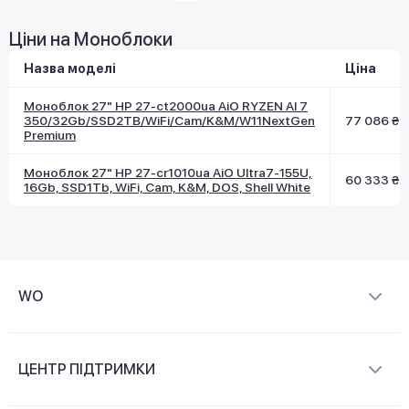
Ціни на Моноблоки
Назва моделі
Ціна
Моноблок 27" HP 27-ct2000ua AiO RYZEN AI 7
350/32Gb/SSD2TB/WiFi/Cam/K&M/W11NextGen
77 086 ₴
Premium
Моноблок 27" HP 27-cr1010ua AiO Ultra7-155U,
60 333 ₴
16Gb, SSD1Tb, WiFi, Cam, K&M, DOS, Shell White
WO
Про компанію
ЦЕНТР ПІДТРИМКИ
Новини та відеоогляди