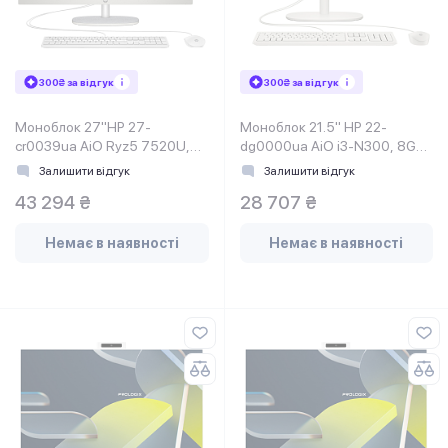
300₴ за відгук
300₴ за відгук
Моноблок 27"HP 27-
Моноблок 21.5" HP 22-
cr0039ua AiO Ryz5 7520U,
dg0000ua AiO i3-N300, 8Gb,
16Gb, SSD512Gb, WiFi, Cam,
SSD512Gb, WiFi, Cam, K&M,
Залишити відгук
Залишити відгук
K&M, DOS, Shell White
DOS, Cashmere White
43 294 ₴
28 707 ₴
Немає в наявності
Немає в наявності