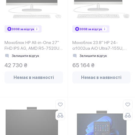
300₴ за відгук
300₴ за відгук
Моноблок HP All-in-One 27"
Моноблок 23.8" HP 24-
FHD IPS AG, AMD R5-7520U,
cr1002ua AiO Ultra7-155U,
16GB, F512GB, UMA, WiFi,
16Gb, SSD512Gb, WiFi, Cam,
Залишити відгук
Залишити відгук
K&M, DOS, Shell White
42 730 ₴
65 164 ₴
Немає в наявності
Немає в наявності