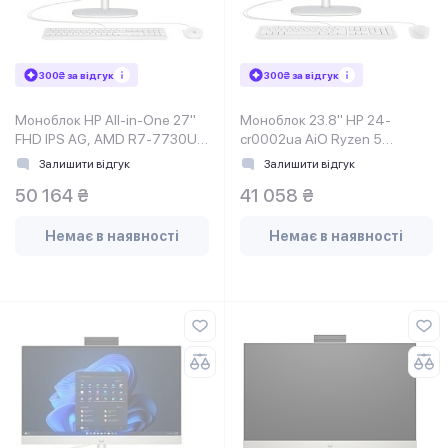
300₴ за відгук
300₴ за відгук
Моноблок HP All-in-One 27"
Моноблок 23.8" HP 24-
FHD IPS AG, AMD R7-7730U,
cr0002ua AiO Ryzen 5
16GB, F512GB, UMA, WiFi,
7520U, 16Gb, SSD512Gb,
Залишити відгук
Залишити відгук
Cam, K&M, WiFi, DOS, Shell
50 164 ₴
41 058 ₴
White
Немає в наявності
Немає в наявності