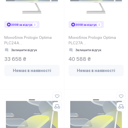
300₴ за відгук
300₴ за відгук
Моноблок Prologix Optima
Моноблок Prologix Optima
PLC24A
PLC27A
(PLC24A.OPT.3BC.N.657)
(PLC27A.OPT.4BE.N.3545)
Залишити відгук
Залишити відгук
White
White
33 658 ₴
40 588 ₴
Немає в наявності
Немає в наявності