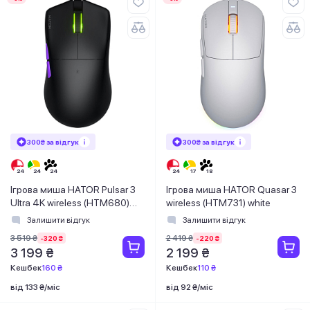
300₴ за відгук
300₴ за відгук
Ігрова миша HATOR Pulsar 3
Ігрова миша HATOR Quasar 3
Ultra 4K wireless (HTM680)
wireless (HTM731) white
black
Залишити відгук
Залишити відгук
3 519 ₴
2 419 ₴
-320 ₴
-220 ₴
3 199 ₴
2 199 ₴
Кешбек
160 ₴
Кешбек
110 ₴
від 133 ₴/міс
від 92 ₴/міс