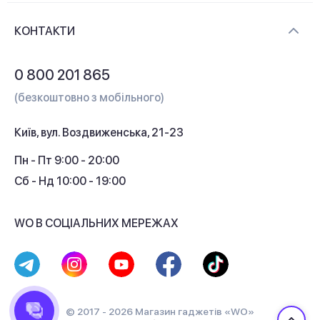
Доставка і оплата
Контакти
КОНТАКТИ
Обмін і повернення
Питання та відповіді
0 800 201 865
Гарантія та сервіс
(безкоштовно з мобільного)
Кредит
Київ, вул. Воздвиженська, 21-23
Кешбек
Пн - Пт 9:00 - 20:00
Сб - Нд 10:00 - 19:00
WO В СОЦІАЛЬНИХ МЕРЕЖАХ
© 2017 - 2026 Магазин гаджетів «WO»