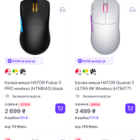
300₴ за відгук
300₴ за відгук
Ігрова миша HATOR Pulsar 3
Ігрова миша HATOR Quasar 3
PRO wireless (HTM640) black
ULTRA 8K Wireless (HTM771)
white
Залишити відгук
Залишити відгук
2 969 ₴
3 849 ₴
-270 ₴
-350 ₴
2 699 ₴
3 499 ₴
Кешбек
135 ₴
Кешбек
175 ₴
від 112 ₴/міс
від 146 ₴/міс
-9%
-9%