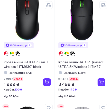
300₴ за відгук
300₴ за відгук
Ігрова миша HATOR Pulsar 3
Ігрова миша HATOR Quasar 3
wireless (HTM630) black
ULTRA 8K Wireless (HTM770)
black
Залишити відгук
Залишити відгук
2 199 ₴
3 849 ₴
-200 ₴
-350 ₴
1 999 ₴
3 499 ₴
Кешбек
100 ₴
Кешбек
175 ₴
від 83 ₴/міс
від 146 ₴/міс
-9%
-9%