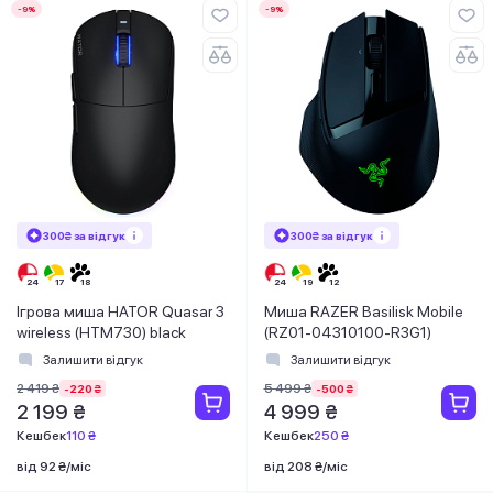
-9%
-9%
300₴ за відгук
300₴ за відгук
Ігрова миша HATOR Quasar 3
Миша RAZER Basilisk Mobile
wireless (HTM730) black
(RZ01-04310100-R3G1)
Залишити відгук
Залишити відгук
2 419 ₴
5 499 ₴
-220 ₴
-500 ₴
2 199 ₴
4 999 ₴
Кешбек
110 ₴
Кешбек
250 ₴
від 92 ₴/міс
від 208 ₴/міс