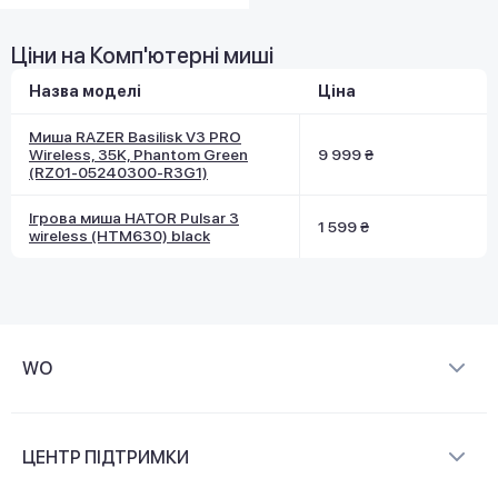
Ціни на Комп'ютерні миші
Назва моделі
Ціна
Миша RAZER Basilisk V3 PRO
Wireless, 35K, Phantom Green
9 999 ₴
(RZ01-05240300-R3G1)
Ігрова миша HATOR Pulsar 3
1 599 ₴
wireless (HTM630) black
WO
Про компанію
ЦЕНТР ПІДТРИМКИ
Новини та відеоогляди