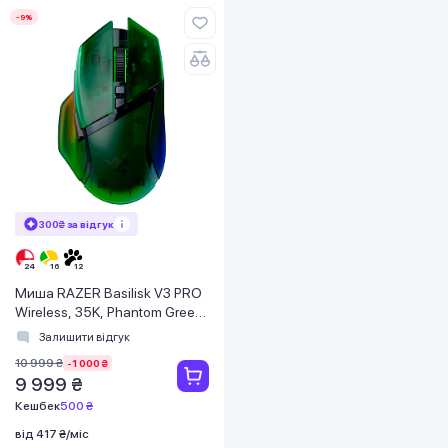
-9%
300₴ за відгук
Миша RAZER Basilisk V3 PRO
Wireless, 35K, Phantom Green
(RZ01-05240300-R3G1)
Залишити відгук
10 999 ₴
-1 000 ₴
9 999 ₴
Кешбек
500 ₴
від 417 ₴/міс