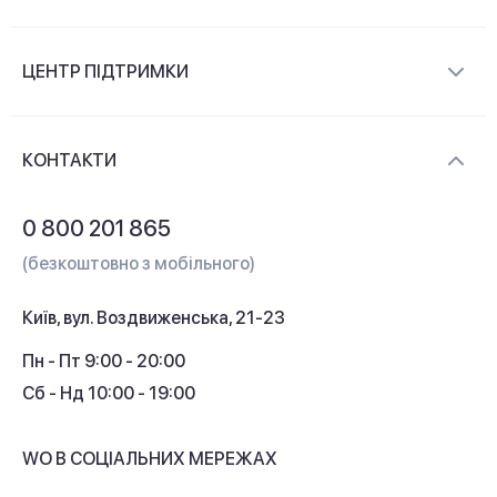
Про компанію
ЦЕНТР ПІДТРИМКИ
Новини та відеоогляди
Доставка і оплата
Контакти
КОНТАКТИ
Обмін і повернення
Питання та відповіді
0 800 201 865
Гарантія та сервіс
(безкоштовно з мобільного)
Кредит
Київ, вул. Воздвиженська, 21-23
Кешбек
Пн - Пт 9:00 - 20:00
Сб - Нд 10:00 - 19:00
WO В СОЦІАЛЬНИХ МЕРЕЖАХ