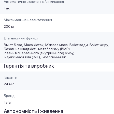
Автоматичне включення/вимикання
Так
Максимальне навантаження
200 кг
Діагностичні функції
Вміст білка
Маса кісток
М'язова маса
Вміст води
Вміст жиру
Базальна швидкість метаболізму (BMR)
Рівень вісцерального (внутрішнього) жиру
Індекс маси тіла (ІМТ)
Біологічний вік
Гарантія та виробник
Гарантія
24 міс
Бренд
Tefal
Автономність і живлення