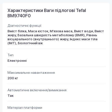
Характеристики Ваги підлогові Tefal
BM9740F0
Діагностичні функції
Вміст білка, Маса кісток, М'язова маса, Вміст води, Вміст
жиру, Базальна швидкість метаболізму (BMR), Рівень
вісцерального (внутрішнього) жиру, Індекс маси тіла
(ІМТ), Біологічний вік
Тип
Електронні
Максимальне навантаження
200 кг
Автоматичне включення/вимикання
Так
Матеріал платформи