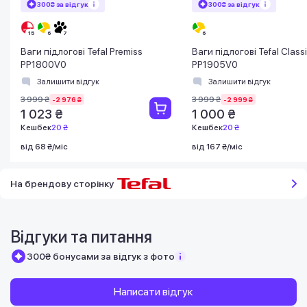
300₴ за відгук
300₴ за відгук
Ваги підлогові Tefal Premiss
Ваги підлогові Tefal Class
PP1800V0
PP1905V0
Залишити відгук
Залишити відгук
3 999 ₴
3 999 ₴
-2 976 ₴
-2 999 ₴
1 023 ₴
1 000 ₴
Кешбек
20 ₴
Кешбек
20 ₴
від 68 ₴/міс
від 167 ₴/міс
На брендову сторінку
Відгуки та питання
300₴ бонусами за відгук з фото
Написати відгук