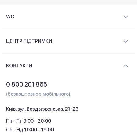
WO
Про компанію
ЦЕНТР ПІДТРИМКИ
Новини та відеоогляди
Доставка і оплата
Контакти
КОНТАКТИ
Обмін і повернення
Питання та відповіді
0 800 201 865
Гарантія та сервіс
(безкоштовно з мобільного)
Кредит
Київ, вул. Воздвиженська, 21-23
Кешбек
Пн - Пт 9:00 - 20:00
Сб - Нд 10:00 - 19:00