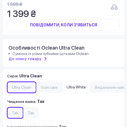
1 599 ₴
1 399 ₴
ПОВІДОМИТИ, КОЛИ З'ЯВИТЬСЯ
Особливості Oclean Ultra Clean
Сумісна із усіма зубними щітками Oclean
До опису товару
Серія
:
Ultra Clean
Ultra White
Ultra Clean
Gum care
Видалення нальо
Чищення язика
:
Так
Так
Так
Індикатор заміни насадки
:
Так