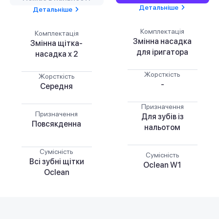
Детальніше
Детальніше
Комплектація
Комплектація
Змінна насадка
Змінна щітка-
для іригатора
насадка х 2
Жорсткість
Жорсткість
-
Середня
Призначення
Призначення
Для зубів із
Повсякденна
нальотом
Сумісність
Сумісність
Всі зубні щітки
Oclean W1
Oclean