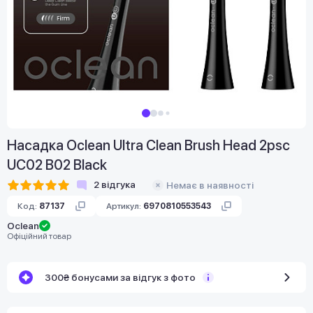
Насадка Oclean Ultra Clean Brush Head 2psc
UC02 B02 Black
2
відгука
Немає в наявності
Код:
87137
Артикул:
6970810553543
Oclean
Офіційний товар
300₴ бонусами за відгук з фото