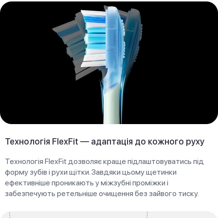
Технологія FlexFit — адаптація до кожного руху
Технологія FlexFit дозволяє краще підлаштовуватись під
форму зубів і рухи щітки. Завдяки цьому щетинки
ефективніше проникають у міжзубні проміжки і
забезпечують ретельніше очищення без зайвого тиску.