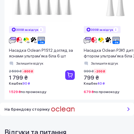
300₴ за відгук
300₴ за відгук
Насадка Oclean P1S12 догляд за
Насадка Oclean P3K1 дит
яснами ультрам'яка біла 6 шт
фтором ультрам'яка біла 
Залишити відгук
Залишити відгук
2 599 ₴
999 ₴
-800 ₴
-200 ₴
1 799 ₴
799 ₴
Кешбек
90 ₴
Кешбек
40 ₴
1 529 ₴
по промокоду
679 ₴
по промокоду
На брендову сторінку
Відгуки та питання