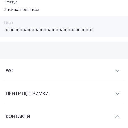
Статус
Закупка под заказ
Цвет
00000000-0000-0000-0000-000000000000
WO
Про компанію
ЦЕНТР ПІДТРИМКИ
Новини та відеоогляди
Доставка і оплата
Контакти
КОНТАКТИ
Обмін і повернення