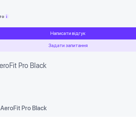
то
Написати відгук
Задати запитання
oFit Pro Black
eroFit Pro Black