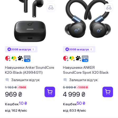
300₴ за відгук
300₴ за відгук
Навушники Anker SoundCore
Навушники ANKER
K20i Black (A3994G11)
SoundСore Sport X20 Black
Залишити відгук
Залишити відгук
1 163 ₴
5 999 ₴
-194 ₴
-1 000 ₴
969 ₴
4 999 ₴
10 ₴
50 ₴
Кешбек
Кешбек
від 162 ₴/міс
від 833 ₴/міс