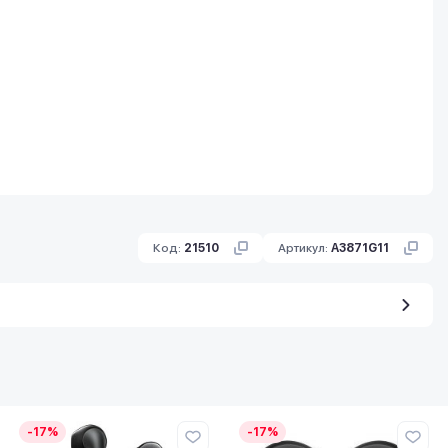
Код:
21510
Артикул:
A3871G11
-17%
-17%