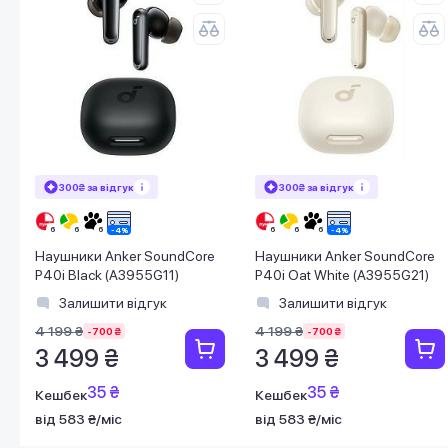
300₴ за відгук
300₴ за відгук
Наушники Anker SoundCore
Наушники Anker SoundCore
P40i Black (A3955G11)
P40i Oat White (A3955G21)
Залишити відгук
Залишити відгук
4 199 ₴
4 199 ₴
-700 ₴
-700 ₴
3 499 ₴
3 499 ₴
35 ₴
35 ₴
Кешбек
Кешбек
від 583 ₴/міс
від 583 ₴/міс