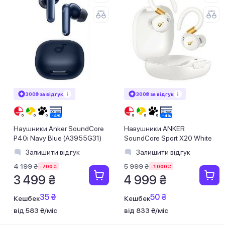
300₴ за відгук
300₴ за відгук
Наушники Anker SoundCore
Навушники ANKER
P40i Navy Blue (A3955G31)
SoundСore Sport X20 White
Залишити відгук
Залишити відгук
4 199 ₴
5 999 ₴
-700 ₴
-1 000 ₴
3 499 ₴
4 999 ₴
35 ₴
50 ₴
Кешбек
Кешбек
від 583 ₴/міс
від 833 ₴/міс