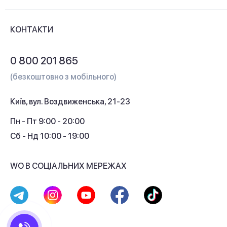
Новини та відеоогляди
Доставка і оплата
Контакти
КОНТАКТИ
Обмін і повернення
Питання та відповіді
0 800 201 865
Гарантія та сервіс
(безкоштовно з мобільного)
Кредит
Київ, вул. Воздвиженська, 21-23
Кешбек
Пн - Пт 9:00 - 20:00
Сб - Нд 10:00 - 19:00
WO В СОЦІАЛЬНИХ МЕРЕЖАХ