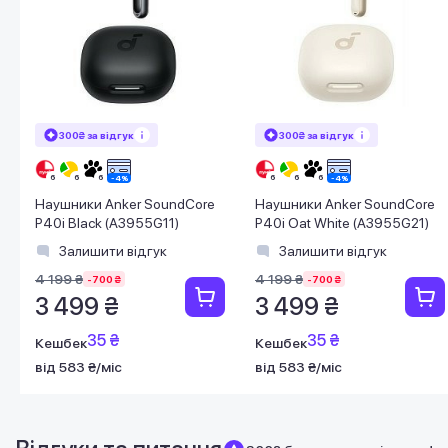
300₴ за відгук
300₴ за відгук
Наушники Anker SoundCore
Наушники Anker SoundCore
P40i Black (A3955G11)
P40i Oat White (A3955G21)
Залишити відгук
Залишити відгук
4 199 ₴
4 199 ₴
-700 ₴
-700 ₴
3 499 ₴
3 499 ₴
35 ₴
35 ₴
Кешбек
Кешбек
від 583 ₴/міс
від 583 ₴/міс