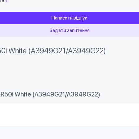
то
Написати відгук
Задати запитання
50i White (A3949G21/A3949G22)
 R50i White (A3949G21/A3949G22)