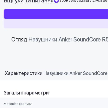
Відгуки та питання
300₴ бонусами за відгук з фо
Огляд
Навушники Anker SoundCore R
Характеристики
Навушники Anker SoundCore
Загальні параметри
Матеріал корпусу