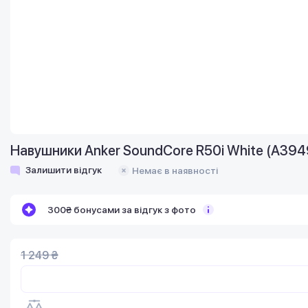
Навушники Anker SoundCore R50i White (A39
Залишити відгук
Немає в наявності
300₴ бонусами за відгук з фото
1 249 ₴