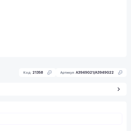
Код:
21358
Артикул:
A3949G21/A3949G22