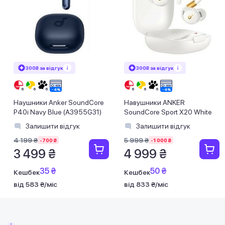
300₴ за відгук
300₴ за відгук
Наушники Anker SoundCore
Навушники ANKER
P40i Navy Blue (A3955G31)
SoundСore Sport X20 White
Залишити відгук
Залишити відгук
4 199 ₴
5 999 ₴
-700 ₴
-1 000 ₴
3 499 ₴
4 999 ₴
35 ₴
50 ₴
Кешбек
Кешбек
від 583 ₴/міс
від 833 ₴/міс