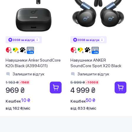
300₴ за відгук
300₴ за відгук
Навушники Anker SoundCore
Навушники ANKER
K20i Black (A3994G11)
SoundСore Sport X20 Black
Залишити відгук
Залишити відгук
1 163 ₴
5 999 ₴
-194 ₴
-1 000 ₴
969 ₴
4 999 ₴
10 ₴
50 ₴
Кешбек
Кешбек
від 162 ₴/міс
від 833 ₴/міс