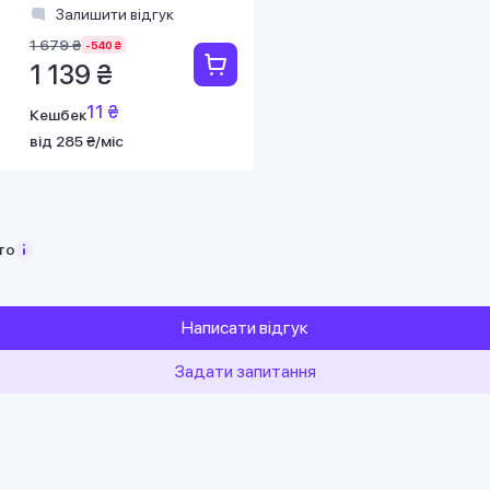
Залишити відгук
1 679 ₴
-540 ₴
1 139 ₴
11 ₴
Кешбек
від 285 ₴/міс
то
Написати відгук
Задати запитання