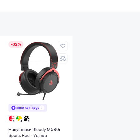
-32%
300₴ за відгук
Навушники Bloody M590i
Sports Red - Уцінка