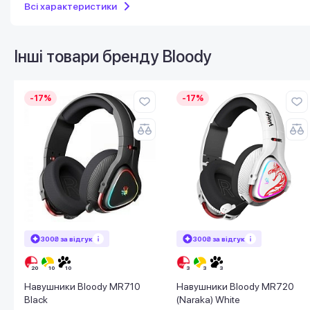
Всі характеристики
Інші товари бренду
Bloody
-17%
-17%
300₴ за відгук
300₴ за відгук
Навушники Bloody MR710
Навушники Bloody MR720
Black
(Naraka) White