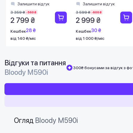
Залишити відгук
Залишити відгук
3 359 ₴
3 599 ₴
-560 ₴
-600 ₴
2 799 ₴
2 999 ₴
28 ₴
30 ₴
Кешбек
Кешбек
від 140 ₴/міс
від 1 000 ₴/міс
Відгуки та питання
300₴ бонусами за відгук з фо
Bloody M590i
Огляд
Bloody M590i