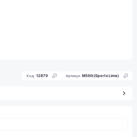
Код:
12879
Артикул:
M590i (Sports Lime)