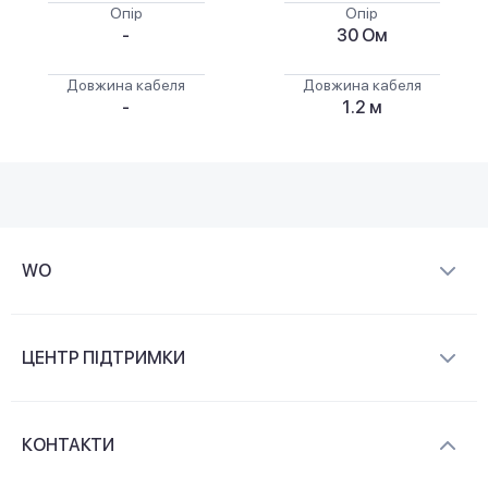
Опір
Опір
-
30 Ом
Довжина кабеля
Довжина кабеля
-
1.2 м
WO
Про компанію
ЦЕНТР ПІДТРИМКИ
Новини та відеоогляди
Доставка і оплата
Контакти
КОНТАКТИ
Обмін і повернення