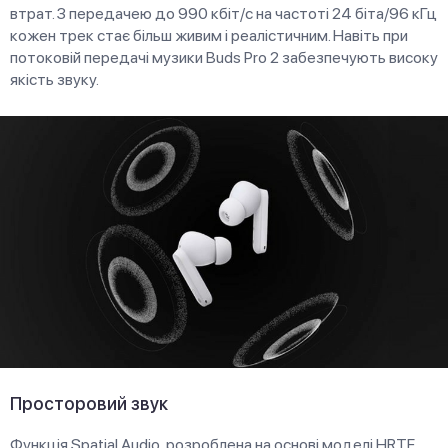
втрат. З передачею до 990 кбіт/с на частоті 24 біта/96 кГц
кожен трек стає більш живим і реалістичним. Навіть при
потоковій передачі музики Buds Pro 2 забезпечують високу
якість звуку.
Просторовий звук
Функція Spatial Audio, розроблена на основі моделі HRTF,