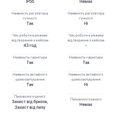
IP55
Немає
Наявність регулятора
Наявність регулятора
гучності
гучності
Так
Ні
Час роботи в режимі
Час роботи в режимі
відтворення з кейсом
відтворення з кейсом
43 год
-
Наявність гарнітури
Наявність гарнітури
Так
Так
Наявність активного
Наявність активного
шумозаглушення
шумозаглушення
Так
Ні
Пиловологозахист
Пиловологозахист
Захист від бризок,
Немає
Захист від пилу