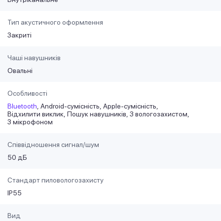
Тип акустичного оформлення
Закриті
Чаші навушників
Овальні
Особливості
Bluetooth
Android-сумісність
Apple-сумісність
Відхилити виклик
Пошук навушників
З вологозахистом
З мікрофоном
Співвідношення сигнал/шум
50 дБ
Стандарт пиловологозахисту
IP55
Вид