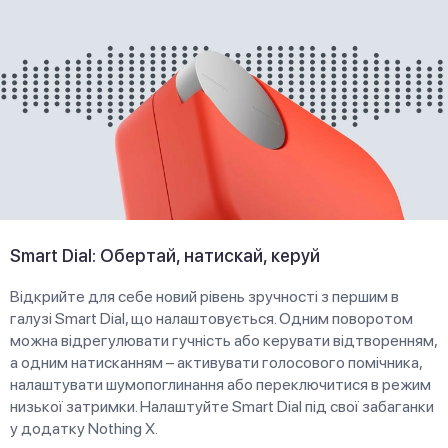
Smart Dial: Обертай, натискай, керуй
Відкрийте для себе новий рівень зручності з першим в
галузі Smart Dial, що налаштовується. Одним поворотом
можна відрегулювати гучність або керувати відтворенням,
а одним натисканням – активувати голосового помічника,
налаштувати шумопоглинання або переключитися в режим
низької затримки. Налаштуйте Smart Dial під свої забаганки
у додатку Nothing X.