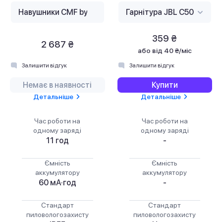
359 ₴
2 687 ₴
або
від 40 ₴/міс
Залишити відгук
Залишити відгук
Немає в наявності
Купити
Детальніше
Детальніше
Час роботи на
Час роботи на
одному заряді
одному заряді
11 год
-
Ємність
Ємність
аккумулятору
аккумулятору
60 мА·год
-
Стандарт
Стандарт
пиловологозахисту
пиловологозахисту