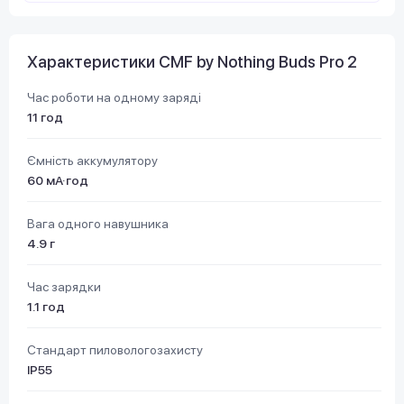
Характеристики CMF by Nothing Buds Pro 2
Час роботи на одному заряді
11 год
Ємність аккумулятору
60 мА·год
Вага одного навушника
4.9 г
Час зарядки
1.1 год
Стандарт пиловологозахисту
IP55