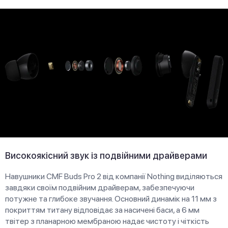
Високоякісний звук із подвійними драйверами
Навушники CMF Buds Pro 2 від компанії Nothing виділяються
завдяки своїм подвійним драйверам, забезпечуючи
потужне та глибоке звучання. Основний динамік на 11 мм з
покриттям титану відповідає за насичені баси, а 6 мм
твітер з планарною мембраною надає чистоту і чіткість