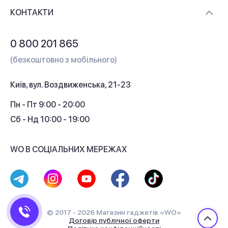
Доставка і оплата
Контакти
КОНТАКТИ
Обмін і повернення
Питання та відповіді
0 800 201 865
Гарантія та сервіс
(безкоштовно з мобільного)
Кредит
Київ, вул. Воздвиженська, 21-23
Кешбек
Пн - Пт 9:00 - 20:00
Сб - Нд 10:00 - 19:00
WO В СОЦІАЛЬНИХ МЕРЕЖАХ
© 2017 - 2026 Магазин гаджетів «WO»
Договір публічної оферти