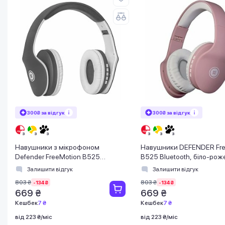
300₴ за відгук
300₴ за відгук
Навушники з мікрофоном
Навушники DEFENDER Fre
Defender FreeMotion B525
B525 Bluetooth, біло-рож
Bluetooth, біло-сірий
(63528)
Залишити відгук
Залишити відгук
803 ₴
803 ₴
-134 ₴
-134 ₴
669 ₴
669 ₴
Кешбек
7 ₴
Кешбек
7 ₴
від 223 ₴/міс
від 223 ₴/міс