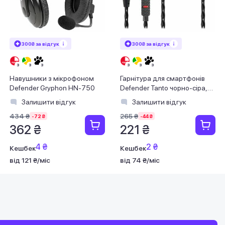
300₴ за відгук
300₴ за відгук
Навушники з мікрофоном
Гарнітура для смартфонів
Defender Gryphon HN-750
Defender Tanto чорно-сіра,
кабель 1,2 м
Залишити відгук
Залишити відгук
434 ₴
265 ₴
-72 ₴
-44 ₴
362 ₴
221 ₴
4 ₴
2 ₴
Кешбек
Кешбек
від 121 ₴/міс
від 74 ₴/міс