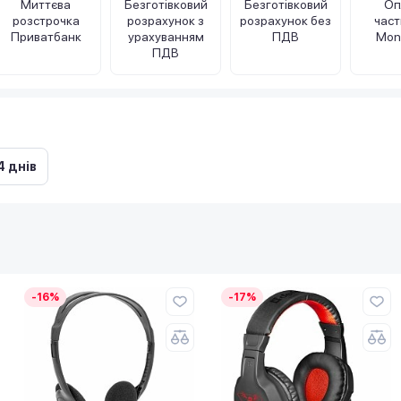
Миттєва
Безготівковий
Безготівковий
Оп
розстрочка
розрахунок з
розрахунок без
час
Приватбанк
урахуванням
ПДВ
Mon
ПДВ
4 днів
-16%
-17%