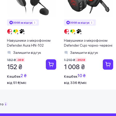
300₴ за відгук
300₴ за відгук
Навушники з мікрофоном
Навушники з мікрофоном
Defender Aura HN-102
Defender Cujo чорно-червоні
Залишити відгук
Залишити відгук
182 ₴
1 210 ₴
-30 ₴
-202 ₴
152 ₴
1 008 ₴
2 ₴
10 ₴
Кешбек
Кешбек
від 51 ₴/міс
від 336 ₴/міс
то