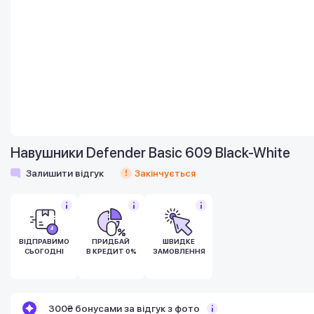
Навушники Defender Basic 609 Black-White
Залишити відгук
Закінчується
ВІДПРАВИМО
ПРИДБАЙ
ШВИДКЕ
СЬОГОДНІ
В КРЕДИТ 0%
ЗАМОВЛЕННЯ
Бонуси стають активними через 14 днів
300₴ бонусами за відгук з фото
після покупки.