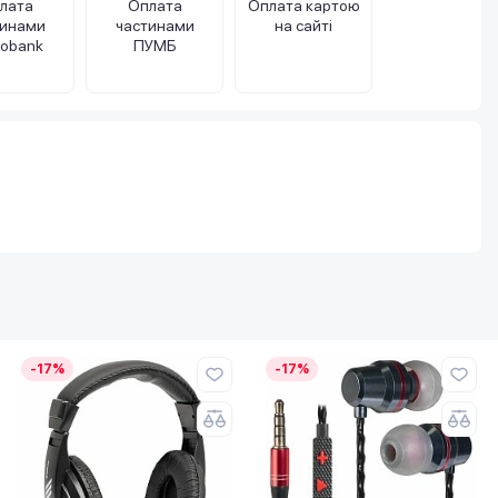
лата
Оплата
Оплата картою
тинами
частинами
на сайті
obank
ПУМБ
-17%
-17%