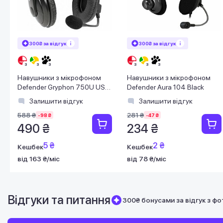
300₴ за відгук
300₴ за відгук
Навушники з мікрофоном
Навушники з мікрофоном
Defender Gryphon 750U USB
Defender Aura 104 Black
чорні
Залишити відгук
Залишити відгук
588 ₴
281 ₴
-98 ₴
-47 ₴
490 ₴
234 ₴
5 ₴
2 ₴
Кешбек
Кешбек
від 163 ₴/міс
від 78 ₴/міс
Відгуки та питання
300₴ бонусами за відгук з фо