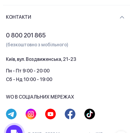
Новини та відеоогляди
Доставка і оплата
Контакти
КОНТАКТИ
Обмін і повернення
Питання та відповіді
0 800 201 865
Гарантія та сервіс
(безкоштовно з мобільного)
Кредит
Київ, вул. Воздвиженська, 21-23
Кешбек
Пн - Пт 9:00 - 20:00
Сб - Нд 10:00 - 19:00
WO В СОЦІАЛЬНИХ МЕРЕЖАХ