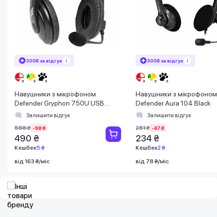
300₴ за відгук
300₴ за відгук
Навушники з мікрофоном
Навушники з мікрофоном
Defender Gryphon 750U USB
Defender Aura 104 Black
чорні
Залишити відгук
Залишити відгук
588 ₴
281 ₴
-98 ₴
-47 ₴
490 ₴
234 ₴
Кешбек
5 ₴
Кешбек
2 ₴
від 163 ₴/міс
від 78 ₴/міс