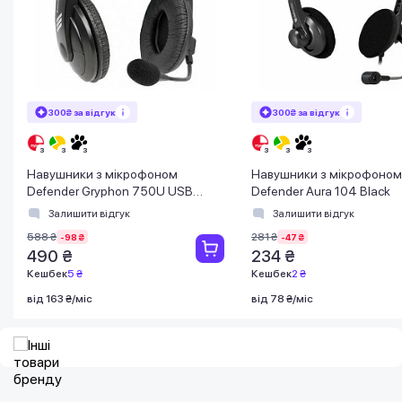
300₴ за відгук
300₴ за відгук
Навушники з мікрофоном
Навушники з мікрофоном
Defender Gryphon 750U USB
Defender Aura 104 Black
чорні
Залишити відгук
Залишити відгук
588 ₴
281 ₴
-98 ₴
-47 ₴
490 ₴
234 ₴
Кешбек
5 ₴
Кешбек
2 ₴
від 163 ₴/міс
від 78 ₴/міс