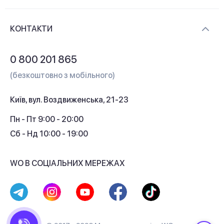
Новини та відеоогляди
Доставка і оплата
Контакти
КОНТАКТИ
Обмін і повернення
Питання та відповіді
0 800 201 865
Гарантія та сервіс
(безкоштовно з мобільного)
Кредит
Київ, вул. Воздвиженська, 21-23
Кешбек
Пн - Пт 9:00 - 20:00
Сб - Нд 10:00 - 19:00
WO В СОЦІАЛЬНИХ МЕРЕЖАХ