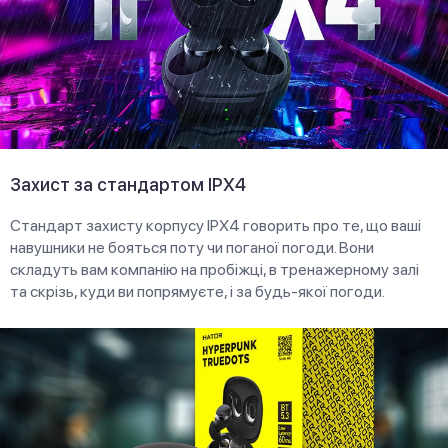
Захист за стандартом IPX4
Стандарт захисту корпусу IPX4 говорить про те, що ваші
навушники не бояться поту чи поганої погоди. Вони
складуть вам компанію на пробіжці, в тренажерному залі
та скрізь, куди ви попрямуєте, і за будь-якої погоди.