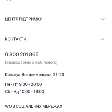
Про компанію
ЦЕНТР ПІДТРИМКИ
Новини та відеоогляди
Доставка і оплата
Контакти
КОНТАКТИ
Обмін і повернення
Питання та відповіді
0 800 201 865
Гарантія та сервіс
(безкоштовно з мобільного)
Кредит
Київ, вул. Воздвиженська, 21-23
Кешбек
Пн - Пт 9:00 - 20:00
Сб - Нд 10:00 - 19:00
WO В СОЦІАЛЬНИХ МЕРЕЖАХ