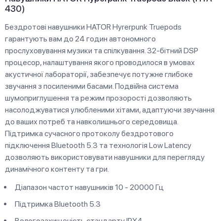
430)
Бездротові навушники HATOR Hyrerpunk Truepods
гарантують вам до 24 годин автономного
прослуховування музики та спілкування. 32-бітний DSP
процесор, налаштування якого проводилося в умовах
акустичної лабораторії, забезпечує потужне глибоке
звучання з посиленими басами. Подвійна система
шумоприглушення та режим прозорості дозволяють
насолоджуватися улюбленими хітами, адаптуючи звучання
до ваших потреб та навколишнього середовища.
Підтримка сучасного протоколу бездротового
підключення Bluetooth 5.3 та технологія Low Latency
дозволяють використовувати навушники для перегляду
динамічного контенту та гри.
Діапазон частот навушників 10 - 20000 Гц
Підтримка Bluetooth 5.3
Вологозахищеність стандарту IPX4