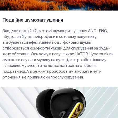
Подвійне шумозаглушення
Завдяки подвійній системі шумоприглушення ANC+ENC,
вбудованій у два мікрофони в кожному навушнику,
відбувається ефективний поділ фонових шумів і
створюються комфортні умови для спілкування за будь-
яких обставин. Ось чому в навушниках HATOR Hyреrpunk ви
зможете слухати музику на вулиці, метро або в іншому
галасливому місці та не відволікатися на сторонні
подразники. А в режимі прозорості ви зможете чути
оточення, не припиняючи прослуховування.