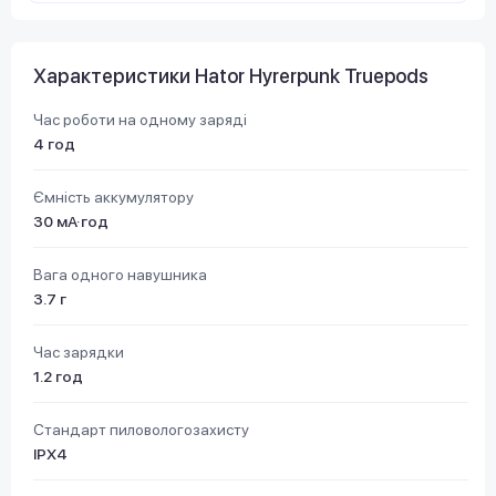
Характеристики Hator Hyrerpunk Truepods
Час роботи на одному заряді
4 год
Ємність аккумулятору
30 мА·год
Вага одного навушника
3.7 г
Час зарядки
1.2 год
Стандарт пиловологозахисту
IPX4