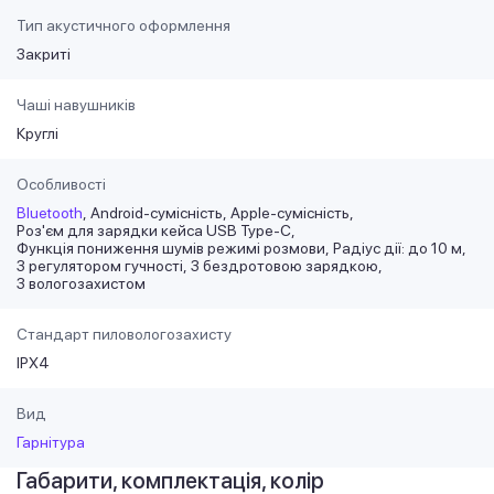
Тип акустичного оформлення
Закриті
Чаші навушників
Круглі
Особливості
Bluetooth
Android-сумісність
Apple-сумісність
Роз'єм для зарядки кейса USB Type-C
Функція пониження шумів режимі розмови
Радіус дії: до 10 м
З регулятором гучності
З бездротовою зарядкою
З вологозахистом
Стандарт пиловологозахисту
IPX4
Вид
Гарнітура
Габарити, комплектація, колір