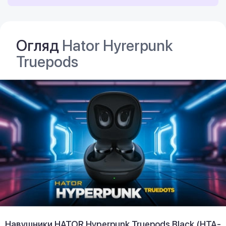
Огляд
Hator Hyrerpunk
Truepods
Навушники HATOR Hyреrpunk Truepods Black (HTA-