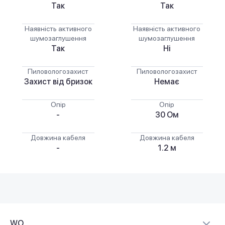
Так
Так
Наявність активного
Наявність активного
шумозаглушення
шумозаглушення
Так
Ні
Пиловологозахист
Пиловологозахист
Захист від бризок
Немає
Опір
Опір
-
30 Ом
Довжина кабеля
Довжина кабеля
-
1.2 м
WO