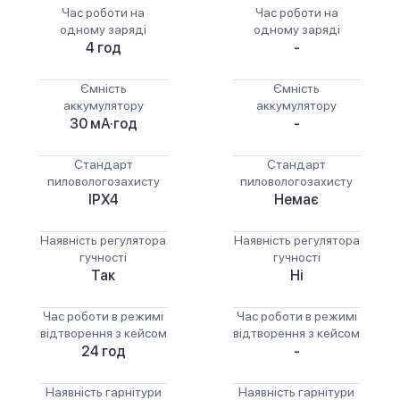
Час роботи на
Час роботи на
одному заряді
одному заряді
4 год
-
Ємність
Ємність
аккумулятору
аккумулятору
30 мА·год
-
Стандарт
Стандарт
пиловологозахисту
пиловологозахисту
IPX4
Немає
Наявність регулятора
Наявність регулятора
гучності
гучності
Так
Ні
Час роботи в режимі
Час роботи в режимі
відтворення з кейсом
відтворення з кейсом
24 год
-
Наявність гарнітури
Наявність гарнітури