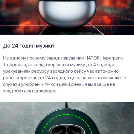
До 24 годин музики
На одному повному заряді навушники HATOR Hyреrpunk
Truepods здатні відтворювати музику до 4 годин, з
урахуванням ресурсу зарядного кейсу час автономної
роботи зростає до 24 годин, а це означає, що ви можете
слухати улюблені хіти хоч цілий день, і вам все ще не
знадобиться підзарядка.