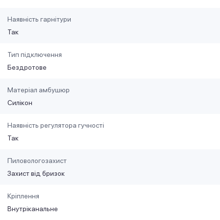
Наявність гарнітури
Так
Тип підключення
Бездротове
Матеріал амбушюр
Силікон
Наявність регулятора гучності
Так
Пиловологозахист
Захист від бризок
Кріплення
Внутріканальне