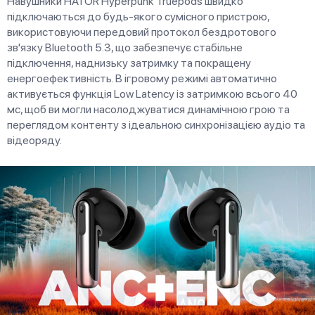
Навушники HATOR Hyреrpunk Truepods швидко
підключаються до будь-якого сумісного пристрою,
використовуючи передовий протокол бездротового
зв'язку Bluetooth 5.3, що забезпечує стабільне
підключення, наднизьку затримку та покращену
енергоефективність. В ігровому режимі автоматично
активується функція Low Latency із затримкою всього 40
мс, щоб ви могли насолоджуватися динамічною грою та
переглядом контенту з ідеальною синхронізацією аудіо та
відеоряду.