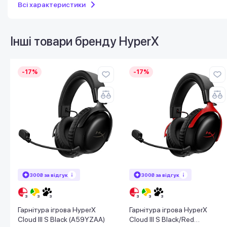
Всі характеристики
Інші товари бренду
HyperX
-17%
-17%
300₴ за відгук
300₴ за відгук
Гарнітура ігрова HyperX
Гарнітура ігрова HyperX
Cloud III S Black (A59YZAA)
Cloud III S Black/Red