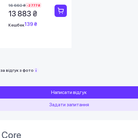
16 660 ₴
-2 777 ₴
13 883 ₴
139 ₴
Кешбек
за відгук з фото
Написати відгук
Задати запитання
 Core