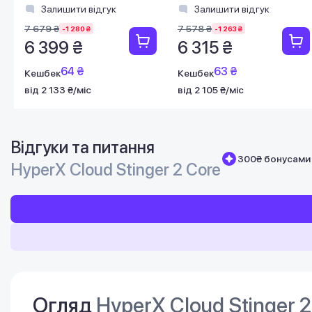
(A59Z0AA)
Залишити відгук
Залишити відгук
7 679 ₴
7 578 ₴
-1 280 ₴
-1 263 ₴
6 399 ₴
6 315 ₴
64 ₴
63 ₴
Кешбек
Кешбек
від 2 133 ₴/міс
від 2 105 ₴/міс
Відгуки та питання
300₴ бонусами 
HyperX Cloud Stinger 2 Core
Огляд
HyperX Cloud Stinger 2