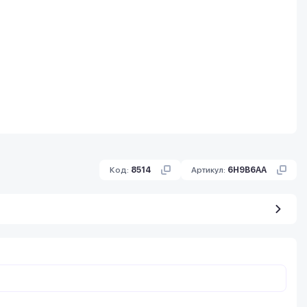
Код:
8514
Артикул:
6H9B6AA