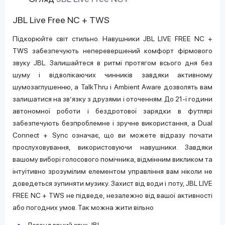
JBL Live Free NC + TWS
Підкорюйте світ стильно. Навушники JBL LIVE FREE NC +
TWS забезпечують неперевершений комфорт фірмового
звуку JBL. Залишайтеся в ритмі протягом всього дня без
шуму і відволікаючих чинників завдяки активному
шумозаглушенню, а TalkThru і Ambient Aware дозволять вам
залишатися на зв’язку з друзями і оточенням. До 21-ї години
автономної роботи і бездротової зарядки в футлярі
забезпечують безпроблемне і зручне використання, а Dual
Connect + Sync означає, що ви можете відразу почати
прослуховування, використовуючи навушники. Завдяки
вашому виборі голосового помічника, відмінним викликом та
інтуїтивно зрозумілим елементом управління вам ніколи не
доведеться зупиняти музику. Захист від води і поту, JBL LIVE
FREE NC + TWS не підведе, незалежно від вашої активності
або погодних умов. Так можна жити вільно
Легендарний звук JBL