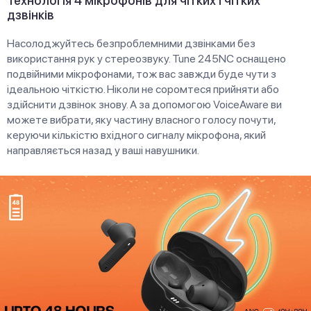
Технологія 4 мікрофонів для чітких і чітких
дзвінків
Насолоджуйтесь безпроблемними дзвінками без
використання рук у стереозвуку. Tune 245NC оснащено
подвійними мікрофонами, тож вас завжди буде чути з
ідеальною чіткістю. Ніколи не соромтеся прийняти або
здійснити дзвінок знову. А за допомогою VoiceAware ви
можете вибрати, яку частину власного голосу почути,
керуючи кількістю вхідного сигналу мікрофона, який
направляється назад у ваші навушники.