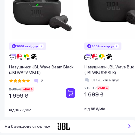
300₴ за відгук
300₴ за відгук
Навушники JBL Wave Beam Black
Навушники JBL Wave Buds
(JBLWBEAMBLK)
(JBLWBUDSBLK)
Залишити відгук
2
2 039 ₴
-340 ₴
2 399 ₴
-400 ₴
1 699 ₴
1 999 ₴
від 85 ₴/міс
від 167 ₴/міс
На брендову сторінку