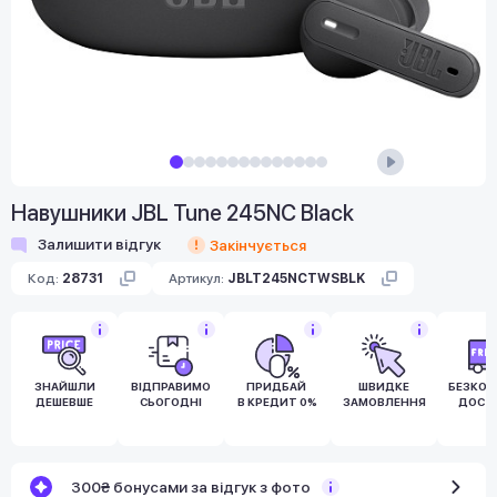
Навушники JBL Tune 245NC Black
Залишити відгук
Закінчується
Код:
28731
Артикул:
JBLT245NCTWSBLK
ЗНАЙШЛИ
ВІДПРАВИМО
ПРИДБАЙ
ШВИДКЕ
БЕЗКО
ДЕШЕВШЕ
СЬОГОДНІ
В КРЕДИТ 0%
ЗАМОВЛЕННЯ
ДОСТ
300₴ бонусами за відгук з фото