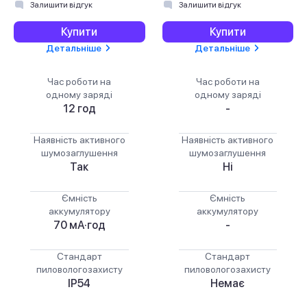
Залишити відгук
Залишити відгук
Купити
Купити
Детальніше
Детальніше
Час роботи на
Час роботи на
одному заряді
одному заряді
12 год
-
Наявність активного
Наявність активного
шумозаглушення
шумозаглушення
Так
Ні
Ємність
Ємність
аккумулятору
аккумулятору
70 мА·год
-
Стандарт
Стандарт
пиловологозахисту
пиловологозахисту
IP54
Немає