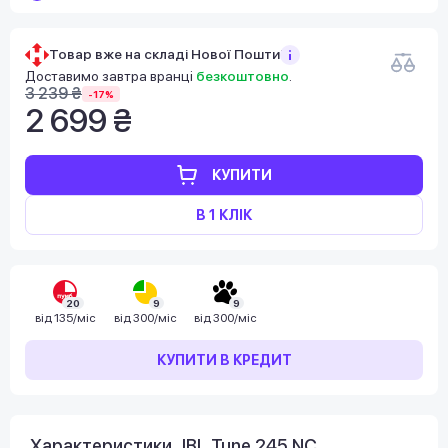
Товар вже на складі Нової Пошти!
Доставимо завтра вранці
безкоштовно
.
3 239 ₴
-17%
2 699 ₴
КУПИТИ
В 1 КЛІК
20
9
9
від
135/міс
від
300/міс
від
300/міс
КУПИТИ В КРЕДИТ
Характеристики JBL Tune 245 NC