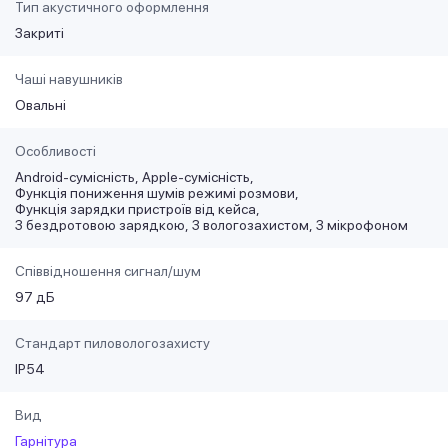
Тип акустичного оформлення
Закриті
Чаші навушників
Овальні
Особливості
Android-сумісність
Apple-сумісність
Функція пониження шумів режимі розмови
Функція зарядки пристроїв від кейса
З бездротовою зарядкою
З вологозахистом
З мікрофоном
Співвідношення сигнал/шум
97 дБ
Стандарт пиловологозахисту
IP54
Вид
Гарнітура