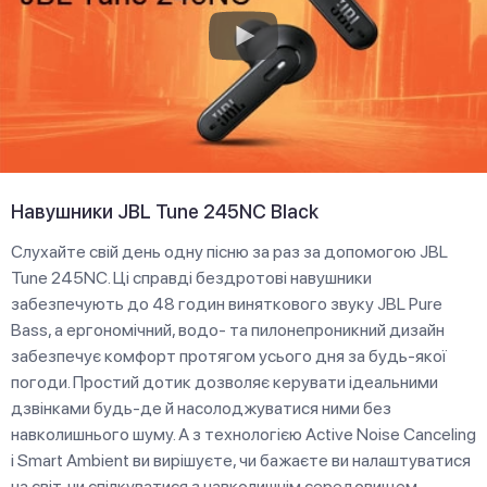
Навушники JBL Tune 245NC Black
Слухайте свій день одну пісню за раз за допомогою JBL
Tune 245NC. Ці справді бездротові навушники
забезпечують до 48 годин виняткового звуку JBL Pure
Bass, а ергономічний, водо- та пилонепроникний дизайн
забезпечує комфорт протягом усього дня за будь-якої
погоди. Простий дотик дозволяє керувати ідеальними
дзвінками будь-де й насолоджуватися ними без
навколишнього шуму. А з технологією Active Noise Canceling
і Smart Ambient ви вирішуєте, чи бажаєте ви налаштуватися
на світ, чи спілкуватися з навколишнім середовищем.