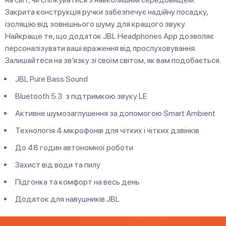
Закрита конструкція ручки забезпечує надійну посадку,
ізоляцію від зовнішнього шуму для кращого звуку.
Найкраще те, що додаток JBL Headphones App дозволяє
персоналізувати ваші враження від прослуховування.
Залишайтеся на зв’язку зі своїм світом, як вам подобається.
JBL Pure Bass Sound
Bluetooth 5.3 з підтримкою звуку LE
Активне шумозаглушення за допомогою Smart Ambient
Технологія 4 мікрофонів для чітких і чітких дзвінків
До 48 годин автономної роботи
Захист від води та пилу
Підгонка та комфорт на весь день
Додаток для навушників JBL