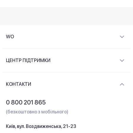
WO
Про компанію
ЦЕНТР ПІДТРИМКИ
Новини та відеоогляди
Доставка і оплата
Контакти
КОНТАКТИ
Обмін і повернення
Питання та відповіді
0 800 201 865
Гарантія та сервіс
(безкоштовно з мобільного)
Кредит
Київ, вул. Воздвиженська, 21-23