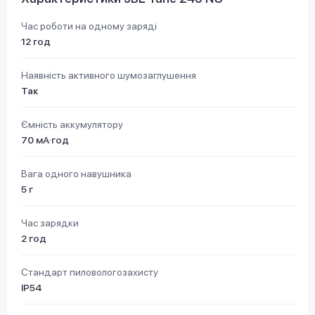
Час роботи на одному заряді
12 год
Наявність активного шумозаглушення
Так
Ємність аккумулятору
70 мА·год
Вага одного навушника
5 г
Час зарядки
2 год
Стандарт пиловологозахисту
IP54