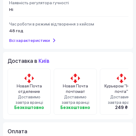
Наявність регулятора гучності
Ні
Час роботи в режимі відтворення з кейсом
48 год
Всі характеристики
Доставка в
Київ
Новая Почта
Новая Почта
Курьером "Нов
отделение
почтомат
почта"
Доставимо
Доставимо
Доставимо
завтра вранці
завтра вранці
завтра вранці
Безкоштовно
Безкоштовно
249 ₴
Оплата