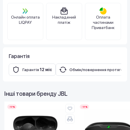
Онлайн оплата
Накладений
Оплата
LIQPAY
платіж
частинами
Приватбанк
Гарантія
Гарантія
12 міс
Обмін/повернення протягом
1
Інші товари бренду
JBL
-17%
-17%