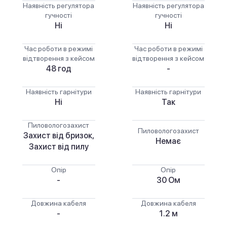
Наявність регулятора
Наявність регулятора
гучності
гучності
Ні
Ні
Час роботи в режимі
Час роботи в режимі
відтворення з кейсом
відтворення з кейсом
48 год
-
Наявність гарнітури
Наявність гарнітури
Ні
Так
Пиловологозахист
Пиловологозахист
Захист від бризок,
Немає
Захист від пилу
Опір
Опір
-
30 Ом
Довжина кабеля
Довжина кабеля
-
1.2 м