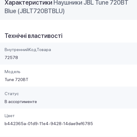
Характеристики
Наушники JBL Tune 720BT
Blue (JBLT720BTBLU)
Технічні властивості
ВнутреннийКодТовара
72578
Модель
Tune 720BT
Статус
В ассортименте
Цвет
b442365a-01d9-11e4-9428-14dae9ef6785