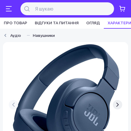
ПРО ТОВАР
ВІДГУКИ ТА ПИТАННЯ
ОГЛЯД
ХАРАКТЕР
Аудіо
Навушники