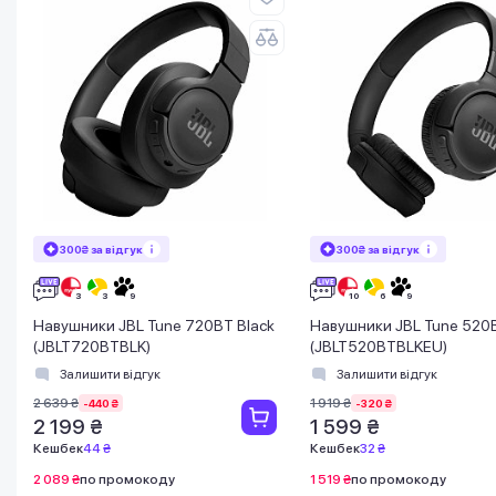
300₴ за відгук
300₴ за відгук
Навушники JBL Tune 720BT Black
Навушники JBL Tune 520B
(JBLT720BTBLK)
(JBLT520BTBLKEU)
Залишити відгук
Залишити відгук
2 639 ₴
1 919 ₴
-440 ₴
-320 ₴
2 199 ₴
1 599 ₴
Кешбек
44 ₴
Кешбек
32 ₴
2 089 ₴
по промокоду
1 519 ₴
по промокоду