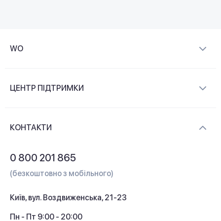
WO
Про компанію
ЦЕНТР ПІДТРИМКИ
Новини та відеоогляди
Доставка і оплата
Контакти
КОНТАКТИ
Обмін і повернення
Питання та відповіді
0 800 201 865
Гарантія та сервіс
(безкоштовно з мобільного)
Кредит
Київ, вул. Воздвиженська, 21-23
Кешбек
Пн - Пт 9:00 - 20:00