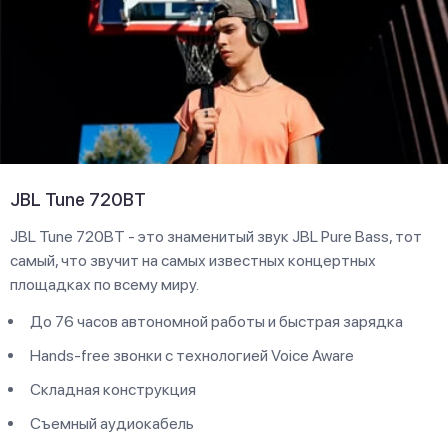
JBL Tune 720BT
JBL Tune 720BT - это знаменитый звук JBL Pure Bass, тот
самый, что звучит на самых известных концертных
площадках по всему миру.
До 76 часов автономной работы и быстрая зарядка
Hands-free звонки с технологией Voice Aware
Складная конструкция
Съемный аудиокабель