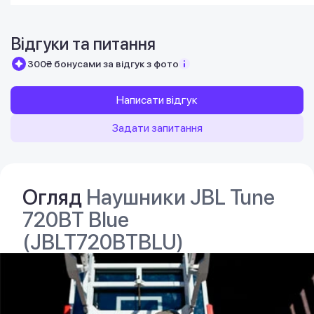
Відгуки та питання
300₴ бонусами за відгук з фото
Написати відгук
Задати запитання
Огляд
Наушники JBL Tune
720BT Blue
(JBLT720BTBLU)