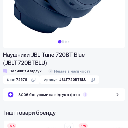
Наушники JBL Tune 720BT Blue
(JBLT720BTBLU)
Залишити відгук
Немає в наявності
Код:
72578
Артикул:
JBLT720BTBLU
300₴ бонусами за відгук з фото
Інші товари бренду
-17%
-17%