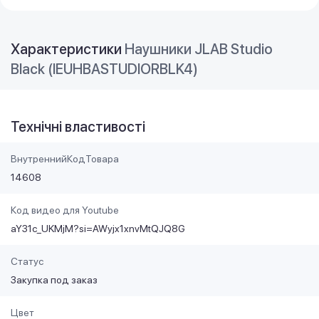
Характеристики
Наушники JLAB Studio
Black (IEUHBASTUDIORBLK4)
Технічні властивості
ВнутреннийКодТовара
14608
Код видео для Youtube
aY31c_UKMjM?si=AWyjx1xnvMtQJQ8G
Статус
Закупка под заказ
Цвет