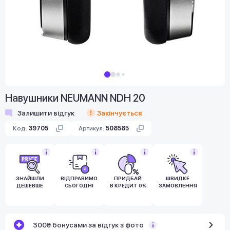
Навушники NEUMANN NDH 20
Залишити відгук
Закінчується
Код:
39705
Артикул:
508585
ЗНАЙШЛИ
ВІДПРАВИМО
ПРИДБАЙ
ШВИДКЕ
ДЕШЕВШЕ
СЬОГОДНІ
В КРЕДИТ 0%
ЗАМОВЛЕННЯ
300₴ бонусами за відгук з фото