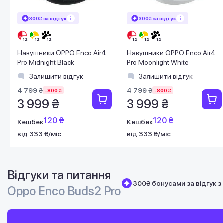
300₴ за відгук
300₴ за відгук
Навушники OPPO Enco Air4
Навушники OPPO Enco Air4
Pro Midnight Black
Pro Moonlight White
Залишити відгук
Залишити відгук
4 799 ₴
4 799 ₴
-800 ₴
-800 ₴
3 999 ₴
3 999 ₴
120 ₴
120 ₴
Кешбек
Кешбек
від 333 ₴/міс
від 333 ₴/міс
Відгуки та питання
300₴ бонусами за відгук з
Oppo Enco Buds2 Pro