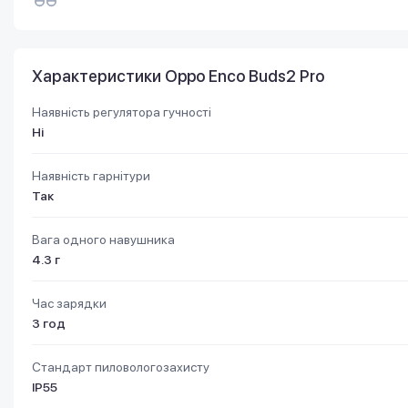
Характеристики Oppo Enco Buds2 Pro
Наявність регулятора гучності
Ні
Наявність гарнітури
Так
Вага одного навушника
4.3 г
Час зарядки
3 год
Стандарт пиловологозахисту
IP55