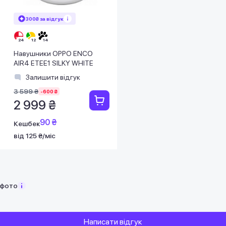
300₴ за відгук
Навушники OPPO ENCO
AIR4 ETEE1 SILKY WHITE
Залишити відгук
3 599 ₴
-600 ₴
2 999 ₴
90 ₴
Кешбек
від 125 ₴/міс
 фото
Написати відгук