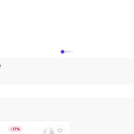
e
-17%