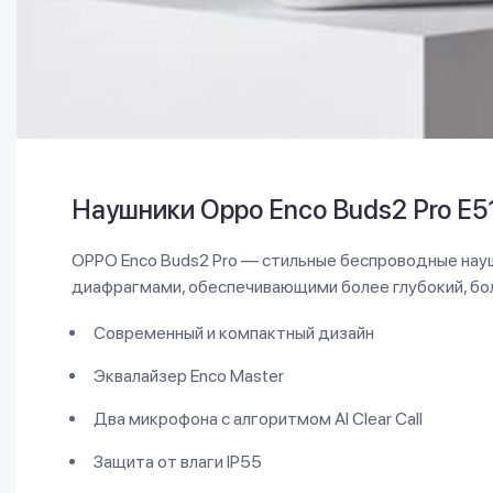
Наушники Oppo Enco Buds2 Pro E5
OPPO Enco Buds2 Pro — стильные беспроводные нау
диафрагмами, обеспечивающими более глубокий, бол
Современный и компактный дизайн
Эквалайзер Enco Master
Два микрофона с алгоритмом AI Clear Call
Защита от влаги IP55