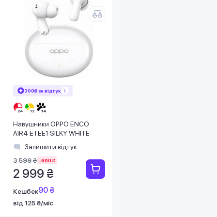
300₴ за відгук
Навушники OPPO ENCO
AIR4 ETEE1 SILKY WHITE
Залишити відгук
3 599 ₴
-600 ₴
2 999 ₴
90 ₴
Кешбек
від 125 ₴/міс