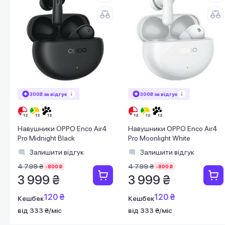
300₴ за відгук
300₴ за відгук
Навушники OPPO Enco Air4
Навушники OPPO Enco Air4
Pro Midnight Black
Pro Moonlight White
Залишити відгук
Залишити відгук
4 799 ₴
4 799 ₴
-800 ₴
-800 ₴
3 999 ₴
3 999 ₴
120 ₴
120 ₴
Кешбек
Кешбек
від 333 ₴/міс
від 333 ₴/міс