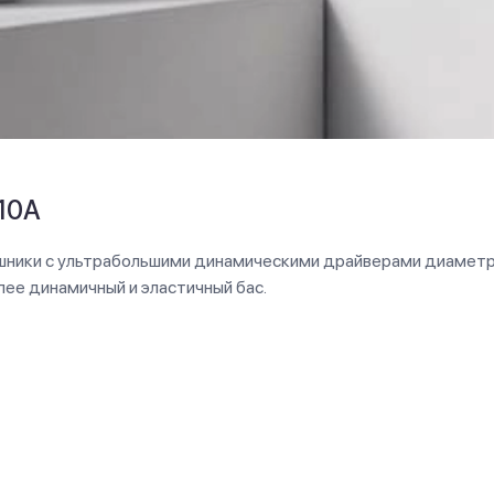
10A
шники с ультрабольшими динамическими драйверами диаметр
ее динамичный и эластичный бас.