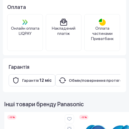
Оплата
Онлайн оплата
Накладений
Оплата
LIQPAY
платіж
частинами
Приватбанк
Гарантія
Гарантія
12 міс
Обмін/повернення протягом
1
Інші товари бренду
Panasonic
-17%
-17%