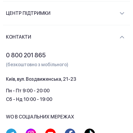
Про компанію
ЦЕНТР ПІДТРИМКИ
Новини та відеоогляди
Доставка і оплата
Контакти
КОНТАКТИ
Обмін і повернення
Питання та відповіді
0 800 201 865
Гарантія та сервіс
(безкоштовно з мобільного)
Кредит
Київ, вул. Воздвиженська, 21-23
Кешбек
Пн - Пт 9:00 - 20:00
Сб - Нд 10:00 - 19:00
WO В СОЦІАЛЬНИХ МЕРЕЖАХ