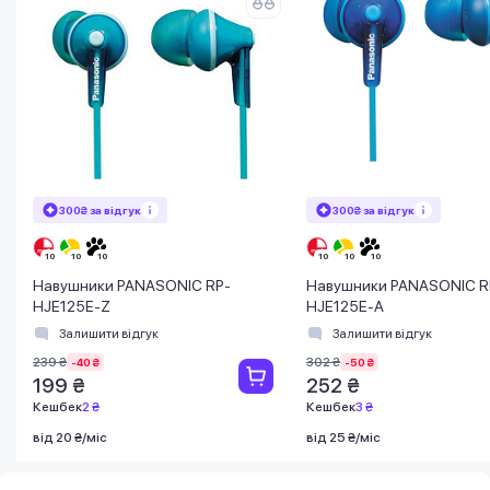
300₴ за відгук
300₴ за відгук
Навушники PANASONIC RP-
Навушники PANASONIC R
HJE125E-Z
HJE125E-A
Залишити відгук
Залишити відгук
239 ₴
302 ₴
-40 ₴
-50 ₴
199 ₴
252 ₴
Кешбек
2 ₴
Кешбек
3 ₴
від 20 ₴/міс
від 25 ₴/міс