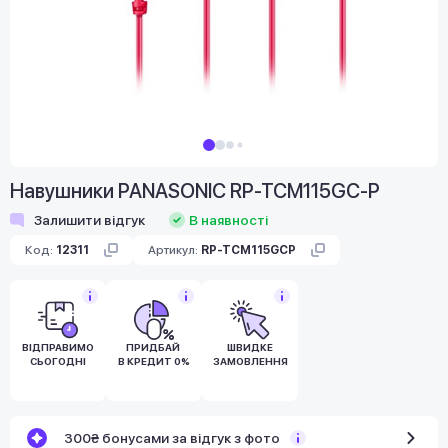
Навушники PANASONIC RP-TCM115GC-P
Залишити відгук
В наявності
Код:
12311
Артикул:
RP-TCM115GCP
ВІДПРАВИМО
ПРИДБАЙ
ШВИДКЕ
СЬОГОДНІ
В КРЕДИТ 0%
ЗАМОВЛЕННЯ
300₴ бонусами за відгук з фото