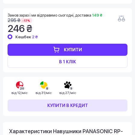
Замов зараз і ми відправимо сьогодні, доставка
149 ₴
295 ₴
-17%
246 ₴
Кешбек
2 ₴
КУПИТИ
В 1 КЛІК
20
8
9
від
12/міс
від
31/міс
від
27/міс
КУПИТИ В КРЕДИТ
Характеристики Навушники PANASONIC RP-