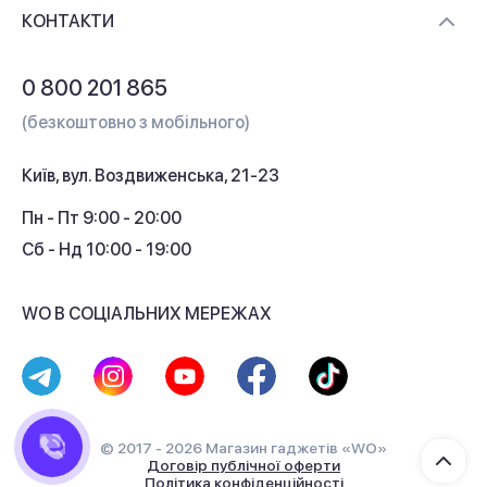
Доставка і оплата
Контакти
КОНТАКТИ
Обмін і повернення
Питання та відповіді
0 800 201 865
Гарантія та сервіс
(безкоштовно з мобільного)
Кредит
Київ, вул. Воздвиженська, 21-23
Кешбек
Пн - Пт 9:00 - 20:00
Сб - Нд 10:00 - 19:00
WO В СОЦІАЛЬНИХ МЕРЕЖАХ
© 2017 - 2026 Магазин гаджетів «WO»
Договір публічної оферти
Політика конфіденційності