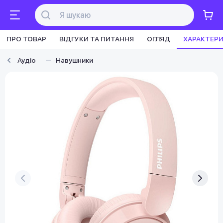
ПРО ТОВАР
ВІДГУКИ ТА ПИТАННЯ
ОГЛЯД
ХАРАКТЕР
Аудіо
Навушники