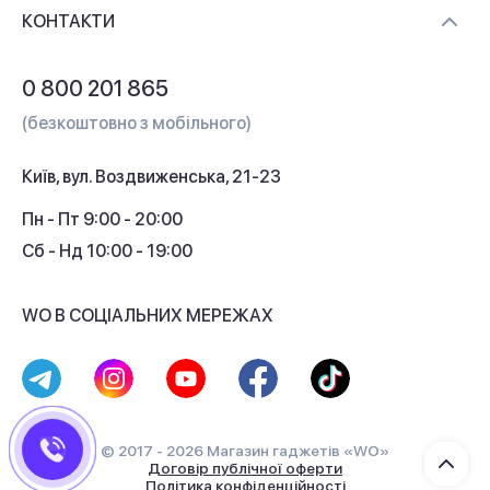
Доставка і оплата
Контакти
КОНТАКТИ
Обмін і повернення
Питання та відповіді
0 800 201 865
Гарантія та сервіс
(безкоштовно з мобільного)
Кредит
Київ, вул. Воздвиженська, 21-23
Кешбек
Пн - Пт 9:00 - 20:00
Сб - Нд 10:00 - 19:00
WO В СОЦІАЛЬНИХ МЕРЕЖАХ
© 2017 - 2026 Магазин гаджетів «WO»
Договір публічної оферти
Політика конфіденційності